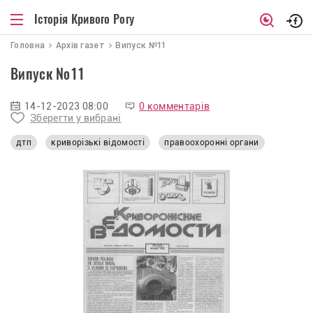
Історія Кривого Рогу
Головна
Архів газет
Випуск №11
Випуск №11
14-12-2023 08:00
0 комментарів
Зберегти у вибрані
дтп
криворізькі відомості
правоохоронні органи