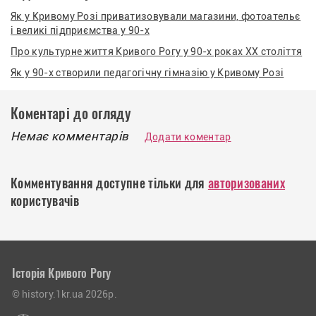
Як у Кривому Розі приватизовували магазини, фотоательє
і великі підприємства у 90-х
Про культурне життя Кривого Рогу у 90-х роках XX століття
Як у 90-х створили педагогічну гімназію у Кривому Розі
Коментарі до огляду
Немає комментарів
Додати коментар
Комментування доступне тільки для
авторизованих
користувачів
Історія Кривого Рогу
© history.1kr.ua 2026р.