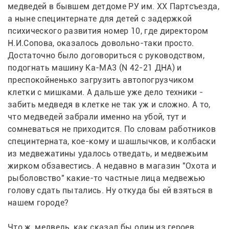
медведей в бывшем детдоме РУ им. ХХ Партсъезда, 
а ныне специнтернате для детей с задержкой 
психического развития номер 10, где директором 
Н.И.Сопова, оказалось довольно-таки просто. 
Достаточно было договориться с руководством, 
подогнать машину Ка-МА3 (N 42-21 ДНА) и 
преспокойненько загрузить автопогрузчиком 
клетки с мишками. А дальше уже дело техники - 
забить медведя в клетке не так уж и сложно. А то, 
что медведей забрали именно на убой, тут и 
сомневаться не приходится. По словам работников 
специнтерната, кое-кому и шашлычков, и колбаски 
из медвежатины удалось отведать, и медвежьим 
жирком обзавестись. А недавно в магазин "Охота и 
рыболовство" какие-то частные лица медвежью 
голову сдать пытались. Ну откуда бы ей взяться в 
нашем городе?
Что ж, медведь, как сказал бы один из героев 