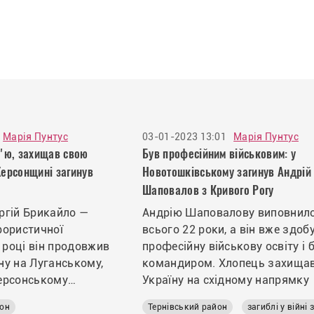
Марія Пунтус
03-01-2023 13:01
Марія Пунтус
м'ю, захищав свою
Був професійним військовим: у
Херсонщині загинув
Новотошківському загинув Андрій
Шаповалов з Кривого Рогу
ргій Брикайло —
Андрію Шаповалову виповнил
рористичної
всього 22 роки, а він вже здоб
2 році він продовжив
професійну військову освіту і 
ну на Луганському,
командиром. Хлопець захища
ерсонському
Україну на східному напрямку
йон
Тернівський район
загиблі у війні 