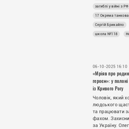
загиблі у війні з РФ
Сергій Брикайло
школа №118
Н
06-10-2025 16:10
«Мріяв про родин
героєм»: у полоні
із Кривого Рогу
Чоловік, який х
людського щаст
та працювати 
фахом. Захисни
за Україну. Оле