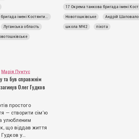
17 Окрема танкова бригада імені Костянтина Пестушка
Новотошківське
Андрій Шаповало
Луганська область
школа №42
піхота
овотошківське
Марія Пунтус
у та був справжнім
 загинув Олег Гудков
отів простого
я — створити сім’ю
за улюбленим
к, що віддав життя
г Гудков у