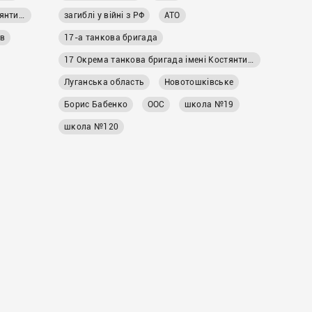
17 Окрема танкова бригада імені Костянтина Пестушка
загиблі у війні з РФ
АТО
в
17-а танкова бригада
17 Окрема танкова бригада імені Костянтина Пестушка
Луганська область
Новотошківське
Борис Бабенко
ООС
школа №19
школа №120