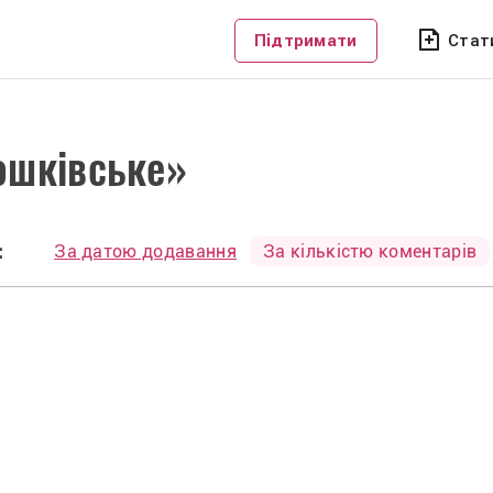
Підтримати
Стат
ошківське»
:
За датою додавання
За кількістю коментарів