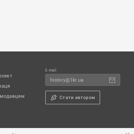
E-mail
роект
history@1kr.ua
раця
амодавцям
Стати автором