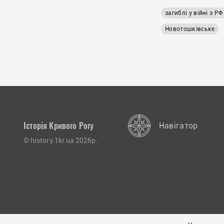
російському пол
загиблі у війні з РФ
Новотошківське
Історія Кривого Рогу
Навігатор
© history.1kr.ua 2026р.