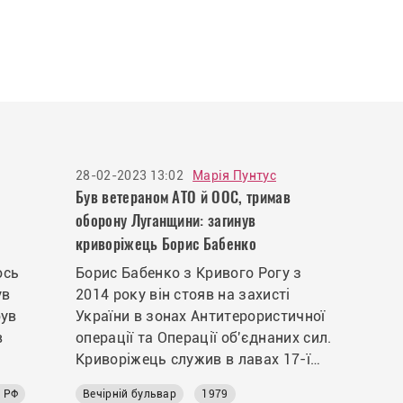
28-02-2023 13:02
Марія Пунтус
Був ветераном АТО й ООС, тримав
оборону Луганщини: загинув
криворіжець Борис Бабенко
ось
Борис Бабенко з Кривого Рогу з
ув
2014 року він стояв на захисті
був
України в зонах Антитерористичної
в
операції та Операції об'єднаних сил.
Криворіжець служив в лавах 17-ї
танкової бригади на сході України,
з РФ
Вечірній бульвар
1979
де загинув у квітні 2022 року