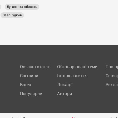
оні.
Луганська область
Олег Гудков
Останні статті
Обговорювані теми
Про п
Світлини
Історії з життя
Співп
Відео
Локації
Рекл
Популярне
Автори