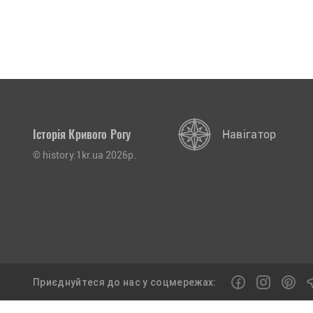
Історія Кривого Рогу
Навігатор
© history.1kr.ua 2026р.
Приєднуйтеся до нас у соцмережах: