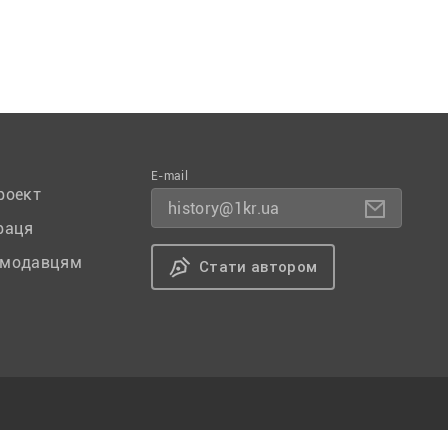
E-mail
роект
history@1kr.ua
раця
амодавцям
Стати автором