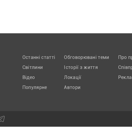
Останні статті
Обговорювані теми
Про п
Світлини
Історії з життя
Співп
Відео
Локації
Рекл
Популярне
Автори