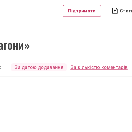
Підтримати
Стат
агони»
:
За датою додавання
За кількістю коментарів