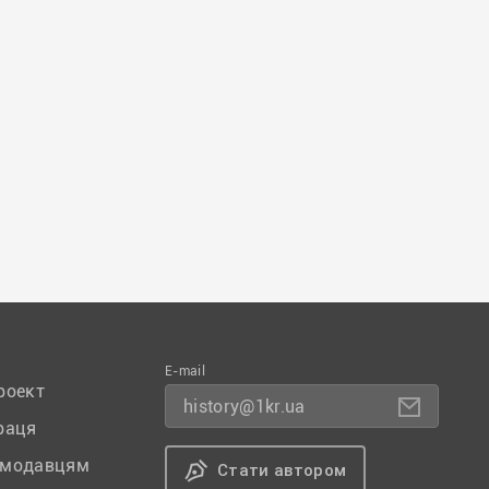
E-mail
роект
history@1kr.ua
раця
амодавцям
Стати автором