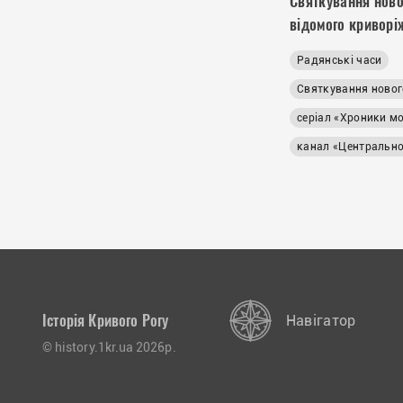
Святкування ново
відомого криворі
Радянські часи
Святкування новог
серіал «Хроники м
канал «Центрально
Історія Кривого Рогу
Навігатор
© history.1kr.ua 2026р.