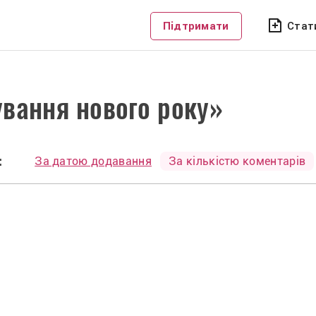
Підтримати
Стат
вання нового року»
:
За датою додавання
За кількістю коментарів