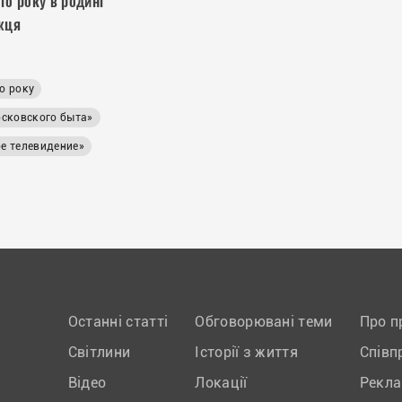
го року в родині
жця
о року
осковского быта»
е телевидение»
Останні статті
Обговорювані теми
Про п
Світлини
Історії з життя
Співп
Відео
Локації
Рекл