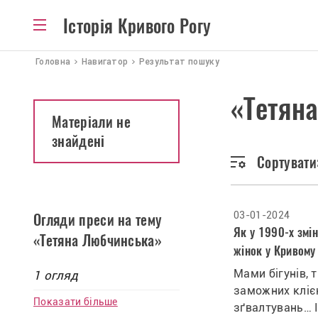
Історія Кривого Рогу
Головна
Навигатор
Результат пошуку
«Тетян
Матеріали не
знайдені
Сортувати
03-01-2024
Огляди преси на тему
Як у 1990-х змі
«Тетяна Любчинська»
жінок у Кривому
Мами бігунів, 
1 огляд
заможних клієн
Показати більше
зґвалтувань… 