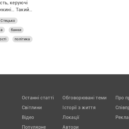
сть, керуючі
икині… Такий
ік жіночих ролей
 Стецько
трічаємо на
ети “Криворожские
ка
банки
початку 1990-х.
ості
політика
Останні статті
Обговорювані теми
Про п
Світлини
Історії з життя
Співп
Відео
Локації
Рекл
Популярне
Автори