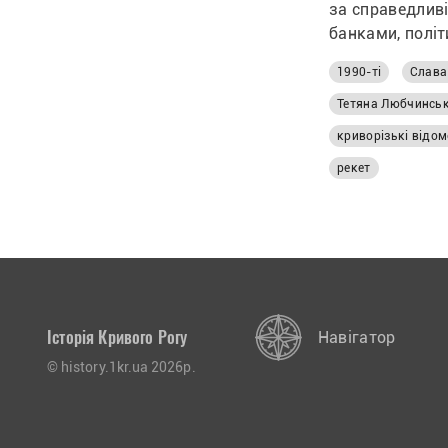
за справедливі
банками, політ
основний перел
1990-ті
Слава
переважно зус
сторінках газ
Тетяна Любчинсь
ведомости” на 
криворізькі відом
рекет
Історія Кривого Рогу
Навігатор
© history.1kr.ua 2026р.