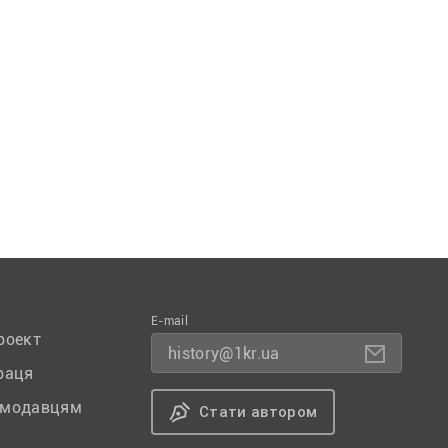
E-mail
роект
history@1kr.ua
раця
амодавцям
Стати автором