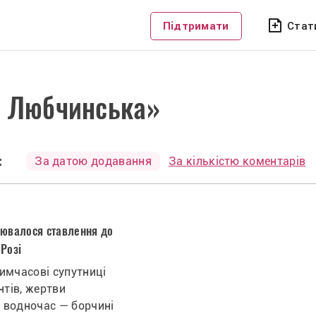
Підтримати
Стат
а Любчинська»
:
За датою додавання
За кількістю коментарів
нювалося ставлення до
 Розі
тимчасові супутниці
тів, жертви
І водночас — борчині