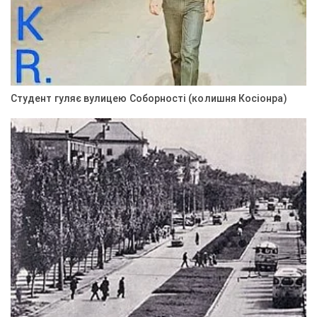
Студент гуляє вулицею Соборності (колишня Косіонра)