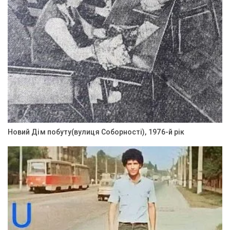
Новий Дім побуту(вулиця Соборності), 1976-й рік