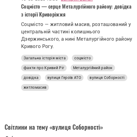
Соцмісто — серце Металургійного району: довідка
з історії Криворіжжя
Соцмісто — житловий масив, розташований у
центральній частині колишнього
Дзержинського, а нині Металургійного району
Кривого Рогу.
Загальна історія міста
соцмісто
факти про Кривий Ріг
Металургійний район
довідка
вулиця Героїв АТО
вулиця Соборності
житломасив
Світлини на тему «вулиця Соборності»