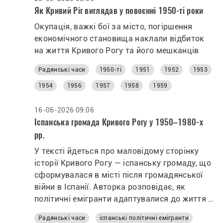
Як Кривий Ріг виглядав у повоєнні 1950-ті роки
Окупація, важкі бої за місто, погіршення
економічного становища наклали відбиток
на життя Кривого Рогу та його мешканців
Радянські часи
1950-ті
1951
1952
1953
1954
1956
1957
1958
1959
16-06-2026 09:06
Іспанська громада Кривого Рогу у 1950–1980-х
рр.
У тексті йдеться про маловідому сторінку
історії Кривого Рогу — іспанську громаду, що
сформувалася в місті після громадянської
війни в Іспанії. Авторка розповідає, як
політичні емігранти адаптувалися до життя в
радянській Україні, працювали на
Радянські часи
іспанські політичні емігранти
підприємствах, навчалися та поступово стали