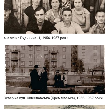
4-а зміна Руднична -1, 1956-1957 роки
Сквер на вул. Січеславська (Кремлівська), 1955-1957 роки