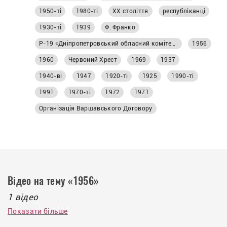
частиною місцевого суспільства. Авторка
1950-ті
1980-ті
ХХ століття
республіканці
статті: Ольга Каковкіна
1930-ті
1939
Ф. Франко
Р-19 «Дніпропетровський обласний комітет Комуністичної партії України»
1956
1960
Червоний Хрест
1969
1937
1940-ві
1947
1920-ті
1925
1990-ті
1991
1970-ті
1972
1971
Організація Варшавського Договору
Відео на тему «1956»
1 відео
Показати більше