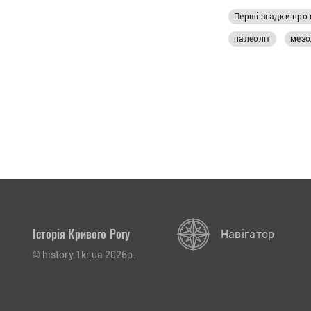
Перші згадки про 
палеоліт
мезо
Історія Кривого Рогу
Навігатор
© history.1kr.ua 2026р.