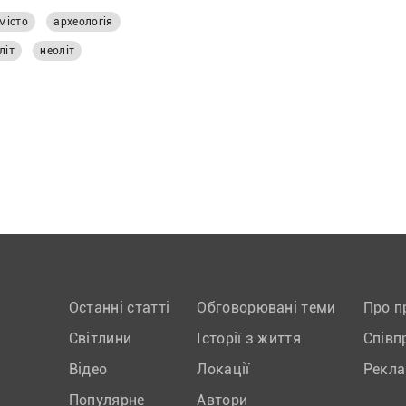
місто
археологія
літ
неоліт
Останні статті
Обговорювані теми
Про п
Світлини
Історії з життя
Співп
Відео
Локації
Рекл
Популярне
Автори