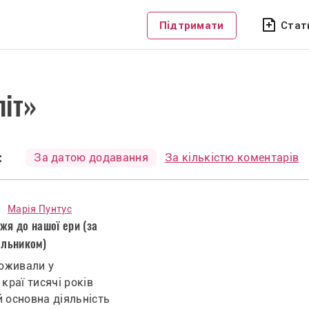
Підтримати
Стат
літ»
:
За датою додавання
За кількістю коментарів
8
Марія Пунтус
жя до нашої ери (за
льником)
роживали у
краї тисячі років
 й основна діяльність