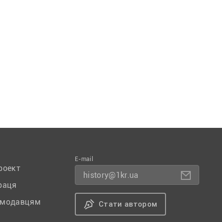
E-mail
роект
history@1kr.ua
раця
амодавцям
Стати автором