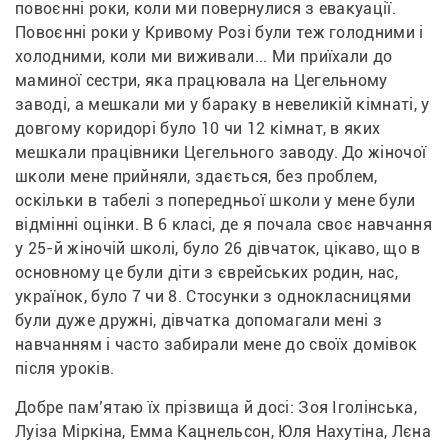
повоєнні роки, коли ми повернулися з евакуації. 
Повоєнні роки у Кривому Розі були теж голодними і 
холодними, коли ми виживали... Ми приїхали до 
маминої сестри, яка працювала на Цегельному 
заводі, а мешкали ми у бараку в невеликій кімнаті, у 
довгому коридорі було 10 чи 12 кімнат, в яких 
мешкали працівники Цегельного заводу. До жіночої 
школи мене прийняли, здається, без проблем, 
оскільки в табелі з попередньої школи у мене були 
відмінні оцінки. В 6 класі, де я почала своє навчання 
у 25-й жіночій школі, було 26 дівчаток, цікаво, що в 
основному це були діти з єврейських родин, нас, 
українок, було 7 чи 8. Стосунки з однокласницями 
були дуже дружні, дівчатка допомагали мені з 
навчанням і часто забирали мене до своїх домівок 
після уроків.
Добре пам’ятаю їх прізвища й досі: Зоя Іголінська, 
Луіза Міркіна, Емма Кацнельсон, Юля Нахутіна, Лєна 