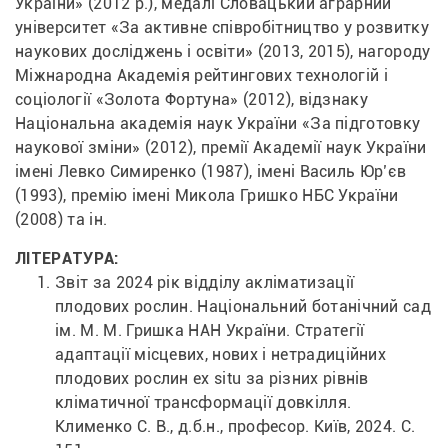
України» (2012 р.), медалі Словацький аграрний 
університет «За активне співробітництво у розвитку 
наукових досліджень і освіти» (2013, 2015), нагороду 
Міжнародна Академія рейтингових технологій і 
соціології «Золота Фортуна» (2012), відзнаку 
Національна академія наук України «За підготовку 
наукової зміни» (2012), премії Академії наук України 
імені Левко Симиренко (1987), імені Василь Юр’єв 
(1993), премію імені Микола Гришко НБС України 
(2008) та ін.
ЛІТЕРАТУРА:
Звіт за 2024 рік відділу акліматизації 
плодових рослин. Національний ботанічний сад 
ім. М. М. Гришка НАН України. 
Стратегії 
адаптації місцевих, нових і нетрадиційних 
плодових рослин ex situ за різних рівнів 
кліматичної трансформації довкілля
. 
Клименко С. В., д.б.н., професор. Київ, 2024. С. 