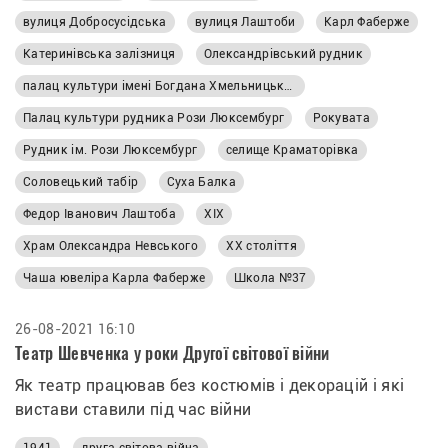
скульптурами, а на місце старої церкви й досі
вулиця Добросусідська
вулиця Лаштоби
Карл Фаберже
приходять молитись люди. Історія рудника,
мікрорайону й до чого тут чаша Фаберже — про все
Катеринівська залізниця
Олександрівський рудник
читайте в матеріалі «Першого Криворізького».
палац культури імені Богдана Хмельницького
Палац культури рудника Рози Люксембург
Рокувата
Рудник ім. Рози Люксембург
селище Краматорівка
Соловецький табір
Суха Балка
Федор Іванович Лаштоба
ХІХ
Храм Олександра Невського
ХХ століття
Чаша ювеліра Карла Фаберже
Школа №37
26-08-2021 16:10
Театр Шевченка у роки Другої світової війни
Як театр працював без костюмів і декорацій і які
вистави ставили під час війни