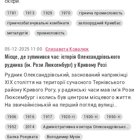
скіфи.
1781
1913
1929
1970
гірнича промисловість
гірничозбагачувальні комбінати
залізорудний Кривбас
металургія
промисловість
05-12-2025 11:00
Єлизавета Ковалюк
Місце, де зупинився час: історія Олександрівського
рудника (ім. Рози Люксембург) у Кривому Розі
Рудник Олександрівський, заснований наприкінці
XIX століття на території сучасного Тернівського
району Кривого Рогу, у радянські часи мав ім’я Рози
Люксембург і колись був центром місцевого життя.
На звичайнісінькій на перший погляд вулиці
Добросусідській по цей день зберігся будинок
1906
1916
1917
1920-ті
1930-ті
1950-ті
головного інженера, який загинув на Соловках.
Неподалік шахти «Козацька» колись були велика
1952
2014
Адміністративна контора Олександрівського рудника
школа №37, зелений парк із фонтаном і
Балка Рокувата
Володимир Мухін