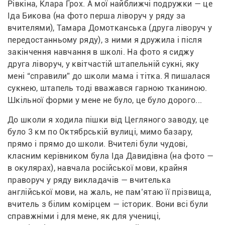
Рівкіна, Клара Грох. А мої найближчі подружки — це 
Іда Бикова (на фото перша ліворуч у ряду за 
вчителями), Тамара Домотканська (друга ліворуч у 
передостанньому ряду), з ними я дружила і після 
закінчення навчання в школі. На фото я сиджу 
друга ліворуч, у квітчастій штапельній сукні, яку 
мені “справили” до школи мама і тітка. Я пишалася 
сукнею, штапель тоді вважався гарною тканиною. 
Шкільної форми у мене не було, це було дорого...
До школи я ходила пішки від Цегляного заводу, це 
було 3 км по Октябрській вулиці, мимо базару, 
прямо і прямо до школи. Вчителі були чудові, 
класним керівником була Іда Давидівна (на фото — 
в окулярах), навчала російської мови, крайня 
праворуч у ряду викладачів — вчителька 
англійської мови, на жаль, не пам’ятаю її прізвища, 
вчитель з білим комірцем — історик. Вони всі були 
справжніми і для мене, як для учениці, 