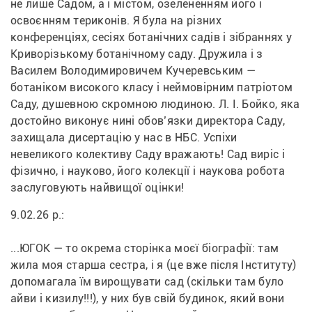
не лише Садом, а і містом, озелененням його і 
освоєнням териконів. Я була на різних 
конференціях, сесіях ботанічних садів і зібраннях у 
Криворізькому ботанічному саду. Дружила і з 
Василем Володимировичем Кучеревським — 
ботаніком високого класу і неймовірним патріотом 
Саду, душевною скромною людиною. Л. І. Бойко, яка 
достойно виконує нині обов’язки директора Саду, 
захищала дисертацію у нас в НБС. Успіхи 
невеликого колективу Саду вражають! Сад виріс і 
фізично, і науково, його колекції і наукова робота 
заслуговують найвищої оцінки!
9.02.26 р.:
...ЮГОК — то окрема сторінка моєї біографії: там 
жила моя старша сестра, і я (це вже після Інституту) 
допомагала їм вирощувати сад (скільки там було 
айви і кизилу!!!), у них був свій будинок, який вони 