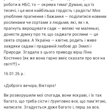
роботи в НБС, то — окрема тема! Думаю, що їх 
тисячі, і це моя найбільша гордість і радість! Моє 
улюблене прагнення і бажання — поділитися новими 
рослинами чи сортами з людьми, які, як і я, 
прагнуть вирощувати сади — великі чи маленькі, 
донести думку про те, що саджати рослини — це 
свята справа. А Україна — квітне, родить і живе 
завдяки садам і прадавній любові до Землі і 
Природи. Згадала з цього приводу вірш Ліна 
Костенко (як же вона гарно вміє сказати про все на 
світі!!!).»
16.01.26 р.:
«Доброго вечора, Вікторіє!
Ви розворушили мої спогади, вони яскраві, і їх так 
багато, що треба сісти і ґрунтовно все, що пам’ятаю, 
написати. Згадується дуже багато і, перш за все, 