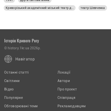
1941
друга світова війна
Криворізький академічний міський театр драми та музичної комедії імені Тараса Шевченка
театр Шевченка
Історія Кривого Рогу
© history.1kr.ua 2026р.
Навігатор
Останні статті
Локації
Світлини
Автори
Відео
Про проект
Популярне
Співпраця
Обговорювані теми
Рекламодавцям