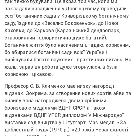
так тяжко будували. Це якраз той час, коли ми 
закладали насадження у Довгінцевому, проводили 
сесії ботанічних садів у Криворізькому ботанічному 
саду, їздили до «Веселих Боковеньок», до Нової 
Каховки, до Харкова (Каразінський дендропарк, 
старовинний і флористично дуже багатий). 
Ботанічне життя було насиченим і, гадаю, корисним, 
бо збиралися ботанічні сади всієї України і 
вирішували багато наукових і практичних питань. На 
жаль, зараз ця робота дуже згорнулася, а була 
корисною і цікавою.
Професор С. В. Клименко має низку нагород і 
відзнак. Зокрема, за створення нових сортів айви та 
кизилу вона нагороджена двома срібними і 
бронзовою медалями ВДНГ СРСР, а також 
відзнаками ВДНГ УРСР, дипломом V Міжнародної 
виставки садівництва у Штутгарт. Має медалі «За 
доблестный труд» (1970 р.), «20 років Незалежності 