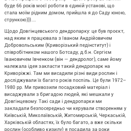
буде 66 років моєї роботи в єдиній установі, що 
стала моїм рідним домом, прийшла я до Саду юною, 
стрункою)))....
Щодо Довгінцевського дендропарку: це був проєкт, 
над яким я працювала з Іваном Андрійовичем 
Добровольським (Криворізький педінститут) і 
співробітником нашого Ботсаду, д.б.н. Сергієм 
Івановичем Івченком (він — дендролог), саме йому 
належала ідея закласти такий дендропарк на 
Криворіжжі. Там ми висадили різні види рослин і 
досліджували їх багато років поспіль. Це були 1972–
1980 рр. Ми привозили посадковий матеріал і 
висаджували з бригадою людей, які мешкали у 
Довгінцевому. Такі сади і дендропарки ми 
закладали безпосередньо чи керували створенням у 
Київській, Миколаївській, Житомирській, Черкаській, 
Харківській областях, їх було багато, а вже скільки 
рослин (особливо кизилу) я посадила за роки 