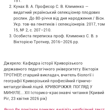
151.
Кунах В. А. Професор С. В. Клименко — 
видатний український селекціонер плодових 
рослин. До 80-річчя від дня народження / 
Вісн. 
Укр. тов-ва генетиків і селекціонерів
. 2017, том 
15, № 2, с. 207–210.
Особиста переписка проф. Клименко С. В. з 
Вікторією Тротнер, 2016–2026 рр.
Джерело: Кафедра історії Криворізького 
державного педагогічного університету. Вікторія 
ТРОТНЕР, старший викладач, вчитель біології і 
географії Криворізький професійний гірничо-
металургійний ліцей. КРИВОРІЖЖЯ: ПОГЛЯД У 
МИНУЛЕ... ХІІ Історико-краєзнавчі читання (Кривий 
Ріг, 23 квітня 2026 рік)
Якщо Ви помітили помилку, виділіть необхідний текст