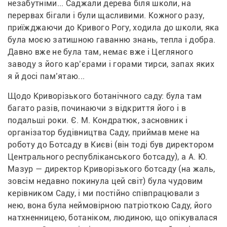
незабутніми... Саджали дерева біля школи, на 
перервах бігали і були щасливими. Кожного разу, 
приїжджаючи до Кривого Рогу, ходила до школи, яка 
була моєю затишною гаванню знань, тепла і добра. 
Давно вже не була там, немає вже і Цегляного 
заводу з його кар’єрами і горами тирси, запах яких 
я й досі пам’ятаю...
Щодо Криворізького ботанічного саду: була там 
багато разів, починаючи з відкриття його і в 
подальші роки. Є. М. Кондратюк, засновник і 
організатор будівництва Саду, приймав мене на 
роботу до Ботсаду в Києві (він тоді був директором 
Центрального республіканського ботсаду), а А. Ю. 
Мазур — директор Криворізького ботсаду (на жаль, 
зовсім недавно покинула цей світ) була чудовим 
керівником Саду, і ми постійно співпрацювали з 
нею, вона була неймовірною патріоткою Саду, його 
натхненницею, ботаніком, людиною, що опікувалася 