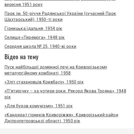
вересня 1951 року
Парк ім. 50-річчя Радянської України (сучасний Парк
Шахтарський), 1950-ті роки
Гірницька їдальня, 1954 рік
Селище «Перемога», 1948 рік
Середня школа № 25, 1940-ві роки
Відео на тему
Пуск найбільшої доменної печі на Криворізькому
металургійному комбінаті, 1958
«Зліт стахановців Кривбасу», 1950 рік
«П'ятирічку – за чотири роки. Рекорд Якова Трояна», 1948
рік
«Для будов комунізму», 1951 рік
«Кандидат гірників Криворіжжя». Криворізький район
Дніпропетровської області, 1950 рік