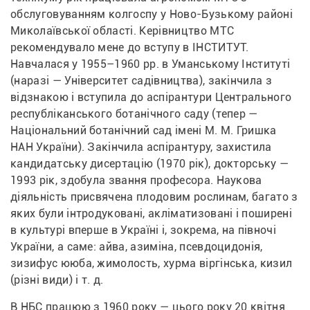
обслуговуванням колгоспу у Ново-Бузькому районі 
Миколаївської області. Керівництво МТС 
рекомендувало мене до вступу в ІНСТИТУТ. 
Навчалася у 1955–1960 рр. в Уманському Інституті 
(наразі — Університет садівництва), закінчила з 
відзнакою і вступила до аспірантури Центрального 
республіканського ботанічного саду (тепер — 
Національний ботанічний сад імені М. М. Гришка 
НАН України). Закінчила аспірантуру, захистила 
кандидатську дисертацію (1970 рік), докторську — 
1993 рік, здобула звання професора. Наукова 
діяльність присвячена плодовим рослинам, багато з 
яких були інтродуковані, акліматизовані і поширені 
в культурі вперше в Україні і, зокрема, на півночі 
України, а саме: айва, азиміна, псевдоцидонія, 
зизифус ююба, жимолость, хурма віргінська, кизил 
(різні види) і т. д.
В НБС працюю з 1960 року — цього року 20 квітня 