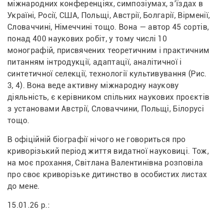
міжнародних конференціях, симпозіумах, з’їздах в 
Україні, Росії, США, Польщі, Австрії, Болгарії, Вірменії, 
Словаччині, Німеччині тощо. Вона — автор 45 сортів, 
понад 400 наукових робіт, у тому числі 10 
монографій, присвячених теоретичним і практичним 
питанням інтродукції, адаптації, аналітичної і 
синтетичної селекції, технології культивування (Рис. 
3, 4). Вона веде активну міжнародну наукову 
діяльність, є керівником спільних наукових проєктів 
з установами Австрії, Словаччини, Польщі, Білорусі 
тощо.
В офіційній біографії нічого не говориться про 
криворізький період життя видатної науковиці. Тож, 
на моє прохання, Світлана Валентинівна розповіла 
про своє криворізьке дитинство в особистих листах 
до мене.
15.01.26 р.: