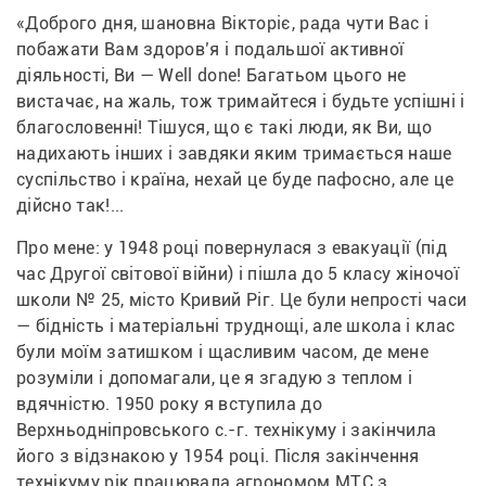
«Доброго дня, шановна Вікторіє, рада чути Вас і 
побажати Вам здоров’я і подальшої активної 
діяльності, Ви — Well done! Багатьом цього не 
вистачає, на жаль, тож тримайтеся і будьте успішні і 
благословенні! Тішуся, що є такі люди, як Ви, що 
надихають інших і завдяки яким тримається наше 
суспільство і країна, нехай це буде пафосно, але це 
дійсно так!...
Про мене: у 1948 році повернулася з евакуації (під 
час Другої світової війни) і пішла до 5 класу жіночої 
школи № 25, місто Кривий Ріг. Це були непрості часи 
— бідність і матеріальні труднощі, але школа і клас 
були моїм затишком і щасливим часом, де мене 
розуміли і допомагали, це я згадую з теплом і 
вдячністю. 1950 року я вступила до 
Верхньодніпровського с.-г. технікуму і закінчила 
його з відзнакою у 1954 році. Після закінчення 
технікуму рік працювала агрономом МТС з 