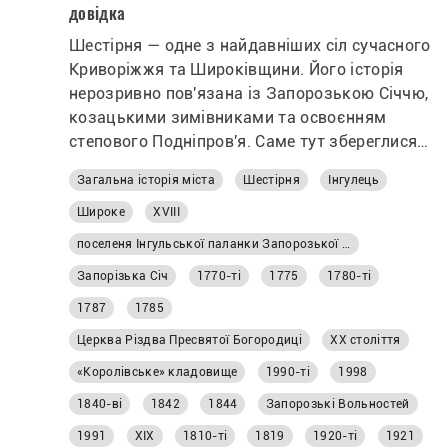
довідка
Шестірня — одне з найдавніших сіл сучасного
Криворіжжя та Широківщини. Його історія
нерозривно пов'язана із Запорозькою Січчю,
козацькими зимівниками та освоєнням
степового Подніпров'я. Саме тут збереглися
одні з найцінніших пам'яток козацької доби
Загальна історія міста
Шестірня
Інгулець
на території колишніх Запорозьких
Вольностей. Що відомо про історію Шестірні
Широке
XVIII
— на history.1kr.ua.
поселеня Інгульської паланки Запорозької Січі
Запорізька Січ
1770-ті
1775
1780-ті
1787
1785
Церква Різдва Пресвятої Богородиці
ХХ століття
«Королівське» кладовище
1990-ті
1998
1840-ві
1842
1844
Запорозькі Вольностей
1991
ХІХ
1810-ті
1819
1920-ті
1921