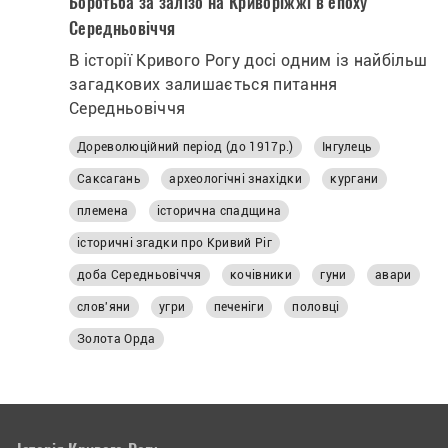
Боротьба за залізо на Криворіжжі в епоху
Середньовіччя
В історії Кривого Рогу досі одним із найбільш
загадкових залишається питання
Середньовіччя
Дореволюційний період (до 1917р.)
Інгулець
Саксагань
археологічні знахідки
кургани
племена
історична спадщина
історичні згадки про Кривий Ріг
доба Середньовіччя
кочівники
гуни
авари
слов'яни
угри
печеніги
половці
Золота Орда