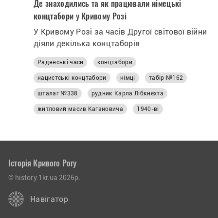
Де знаходились та як працювали німецькі
концтабори у Кривому Розі
У Кривому Розі за часів Другої світової війни
діяли декілька концтаборів
Радянські часи
концтабори
нацистські концтабори
німці
табір №162
шталаг №338
рудник Карла Лібкнехта
житловий масив Кагановича
1940-ві
Історія Кривого Рогу
© history.1kr.ua 2026р.
Навігатор