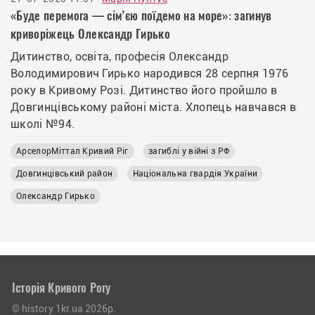
«Буде перемога — сім’єю поїдемо на море»: загинув
криворіжець Олександр Гирько
Дитинство, освіта, професія Олександр
Володимирович Гирько народився 28 серпня 1976
року в Кривому Розі. Дитинство його пройшло в
Довгинцівському районі міста. Хлопець навчався в
школі №94.
АрселорМіттал Кривий Ріг
загиблі у війні з РФ
Довгинцівський район
Національна гвардія України
Олександр Гирько
Історія Кривого Рогу
© history.1kr.ua 2026р.