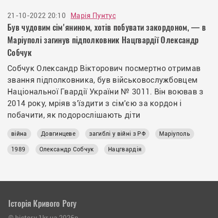
21-10-2022 20:10
Марія Пунтус
Був чудовим сім'янином, хотів побувати закордоном, — в
Маріуполі загинув підполковник Нацгвардії Олександр
Собчук
Собчук Олександр Вікторович посмертно отримав
звання підполковника, був військовослужбовцем
Національної Гвардії України № 3011. Він воював з
2014 року, мріяв з'їздити з сім'єю за кордон і
побачити, як подорослішають діти
війна
Довгинцеве
загиблі у війні з РФ
Маріуполь
1989
Олександр Собчук
Нацгвардія
Історія Кривого Рогу