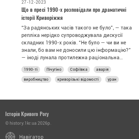
27-12-2023
Що в пресі 1990-х розповідали про драматичні
історії Криворіжжя
“За радянських часів такого не було”, — така
репліка нерідко супроводжувала дискусії
складних 1990-х років. “Не було — чи ви не
знали, бо вам не доносили цю інформацію?”
— іноді лунала протилежна раціональна
позиція. Через цензуру в ЗМІ потрапляли
1990-ті
Пічугіно
Софіївка
аварія
далеко не всі новини, навіть про масштабні
драматичні чи трагічні події. Про частину з
виробництво
криворізькі відомості
уран
них ставало відомо лише згодом зі сторінок
незалежної преси.
Історія Кривого Рогу
© history.1kr.ua 2026р.
Навігатор