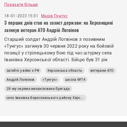
Показати більше
18-01-2023 15:01
Марія Пунтус
З перших днів став на захист держави: на Херсонщині
загинув ветеран АТО Андрій Логвінов
Старший солдат Андрій Логвінов з позивним
«Тунгус» загинув 30 червня 2022 року на бойовій
позиції у стрілецькому бою під час штурму села
Іванівка Херсонської області. Бійцю був 31 рік
загиблі у війні з РФ
Херсонська область
ветерани АТО
Андрій Логвінов
«Тунгус»
школа №74
28-му окрема механізована бригада
село Іванівка Бериславського району Херсонської області