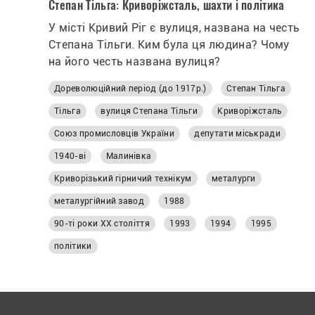
Степан Тільга: Криворіжсталь, шахти і політика
У місті Кривий Ріг є вулиця, названа на честь
Степана Тільги. Ким була ця людина? Чому
на його честь названа вулиця?
Дореволюційний період (до 1917р.)
Степан Тільга
Тільга
вулиця Степана Тільги
Криворіжсталь
Союз промисловців України
депутати міськради
1940-ві
Малинівка
Криворізький гірничий технікум
металурги
металургійний завод
1988
90-ті роки XX століття
1993
1994
1995
політики