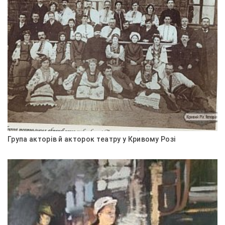
Група акторів й акторок театру у Кривому Розі