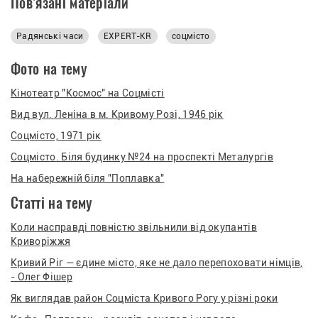
Пов’язані матеріали
Радянські часи
EXPERT-KR
соцмісто
Фото на тему
Кінотеатр "Космос" на Соцмісті
Вид вул. Леніна в м. Кривому Розі, 1946 рік
Соцмісто, 1971 рік
Соцмісто. Біля будинку №24 на проспекті Металургів
На набережній біля "Поплавка"
Статті на тему
Коли насправді повністю звільнили від окупантів
Криворіжжя
Кривий Ріг — єдине місто, яке не дало перепоховати німців,
- Олег Фішер
Як виглядав район Соцміста Кривого Рогу у різні роки