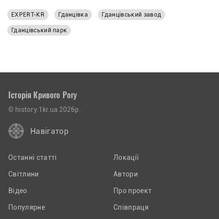
EXPERT-KR
Гданцівка
Гданцівський завод
Гданцівський парк
Історія Кривого Рогу
© history.1kr.ua 2026р.
Навігатор
Останні статті
Локації
Світлини
Автори
Відео
Про проект
Популярне
Співпраця