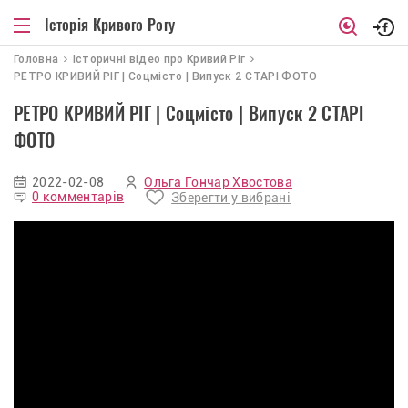
Історія Кривого Рогу
Головна
Iсторичнi вiдео про Кривий Рiг
РЕТРО КРИВИЙ РІГ | Соцмісто | Випуск 2 СТАРІ ФОТО
РЕТРО КРИВИЙ РІГ | Соцмісто | Випуск 2 СТАРІ
ФОТО
2022-02-08
Ольга Гончар Хвостова
0 комментарів
Зберегти у вибрані