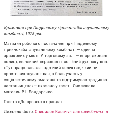
Крамниця при Південному гірничо-збагачувальному 
комбінаті, 1978 рік.
Магазин робочого постачання при Південному 
гірничо-збагачувальному комбінаті — один із 
зразкових у місті. У торговому залі — впорядковані 
полиці, ввічливий персонал і постійний рух покупців. 
«Тут працював злагоджений колектив, який не 
просто виконував план, а брав участь у 
соціалістичному змаганні та підтримував традицію 
наставництва»— вказано у газеті. Очолювала 
магазин В.І. Бондаренко.
Газета «Дніпровська правда».
Джерело фото: 
Спиридон Карачун для фейсбук-спіл