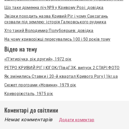
Що таке доменна піч №9 у Кривому Розі: довідка
Звідки походить назва Кривий Ріг і чому Саксагань
сховали під землею: історія Галковського рудника
Хто такий Володимир Полубоярцев: довідка
На чому криворіжці пересувались 100 і 50 років тому
Відео на тему
«П'ятирічка, рік другий», 1972 рік
РЕТРО КРИВИЙ РІГ | ЮГОК/ПівдГЗК, випуск 2 СТАРІ ФОТО
Як змінились Ставки і 20-й квартал Кривого Рогу | 1kr.ua
Сюжет програми «Новини», 1979 рік
Криворіжсталь, 1975 рік
Коментарі до світлини
Немає комментарів
Додати коментар