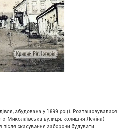
івля, збудована у 1899 році. Розташовувалася 
ято-Миколаївська вулиця, колишня Леніна). 
я після скасування заборони будувати 