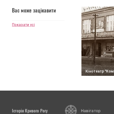
Вас може зацікавити
Показати усі
Кінотеатр "Ко
Історія Кривого Рогу
Навігатор