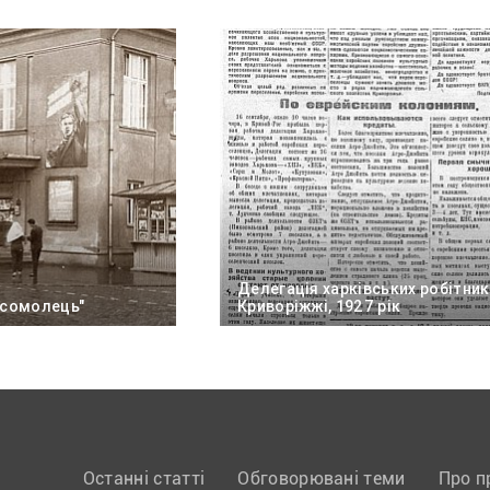
Делегація харківських робітник
мсомолець"
Криворіжжі, 1927 рік
Останні статті
Обговорювані теми
Про п