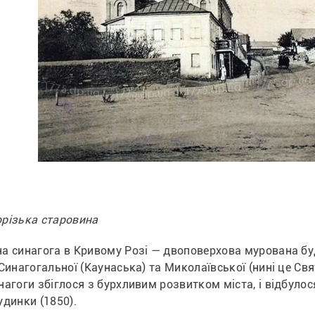
різька старовина
а синагога в Кривому Розі — двоповерхова мурована буд
Синагогальної (Каунаська) та Миколаївської (нині це Св
нагоги збіглося з бурхливим розвитком міста, і відбулос
удинки (1850).