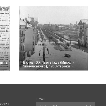
ів на
Вулиця XX Партз'їзду (Миколи
Зінчевського), 1960-ті роки
E-mail
роект