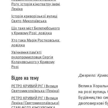
Рогу: історія кінотеатру імені
Леніна
Історія криворізької вулиці
Свято-Миколаївська
Що таке міст Белелюбського
у Кривому Розі: довідка
Хто така Марія Ростковська:
довідка
Увічнення пам’яті
рудопромисловця Сергія
Колачевського у Кривому
Розі
Джерело: Криво
Відео на тему
Велика Хоральн
РЕТРО КРИВИЙ РІГ | Вулиця
Святомиколаївська (Леніна)
на розі вулиць 
Будівництво си
РЕТРО КРИВИЙ РІГ | Вулиця
Леніна (Святомиколаївська)
двоповерхові б
СТАРІ ФОТО КІНОХРОНІКА