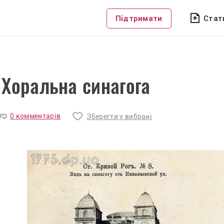
Підтримати
Стат
 Хоральна синагога
0 комментарів
Зберегти у вибрані