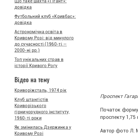
Що таке шахта «Гігант»:
довідка
Футбольний клуб «Кривбас»:
довідка
Астрономічна освіта в
Кривому Розі: від минулого
до сучасності (1960-ті —
2000-ні рр.)
Топ унікальних страв в
історії Кривого Рогу
Відео на тему
Криворіжсталь, 1974 рік
Проспект Гагарі
Клуб штангістів
Криворізького
Початок формув
гірничорудного інституту,
проспекту 1,75 
1960-ті роки
Як змінилась Дзержинка у
Автор фото Л. 
Кривому Розі