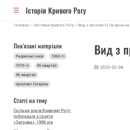
Історія Кривого Рогу
Головна
Світлини Кривого Рогу
Вид з проспекту Гагаріна на
Пов’язані матеріали
Вид з п
Радянські часи
1960-ті
1970-ті
95 квартал
2023-02-04
96 квартал
проспект Гагаріна
Статті на тему
Скільки років Кривому Рогу:
публікація з газети
«Заграва», 1996 рік