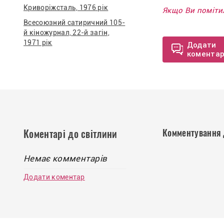
Криворіжсталь, 1976 рік
Якщо Ви помітил
Всесоюзний сатиричний 105-
й кіножурнал, 22-й загін,
1971 рік
Додати
комента
Комментування 
Коментарі до світлини
Немає комментарів
Додати коментар