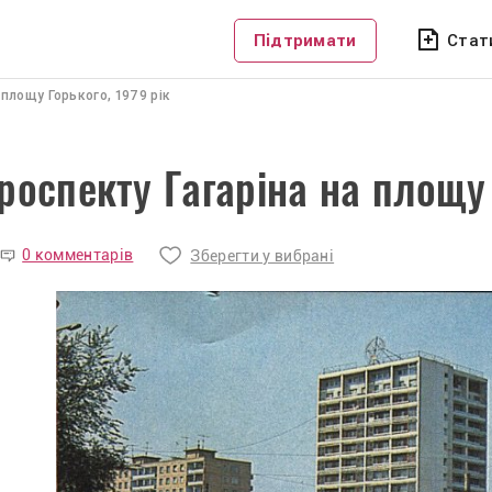
Підтримати
Стат
 площу Горького, 1979 рік
роспекту Гагаріна на площу 
0 комментарів
Зберегти у вибрані