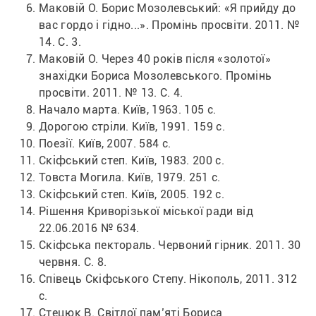
Маковій О. Борис Мозолевський: «Я прийду до 
вас гордо і гідно...». 
Промінь просвіти
. 2011. № 
14. С. 3.
Маковій О. Через 40 років після «золотої» 
знахідки Бориса Мозолевського. 
Промінь 
просвіти
. 2011. № 13. С. 4.
Начало марта. Київ, 1963. 105 с.
Дорогою стріли. Київ, 1991. 159 с.
Поезії. Київ, 2007. 584 с.
Скіфський степ. Київ, 1983. 200 с.
Товста Могила. Київ, 1979. 251 с.
Скіфський степ. Київ, 2005. 192 с.
Рішення Криворізької міської ради від 
22.06.2016 № 634.
Скіфська пектораль. 
Червоний гірник
. 2011. 30 
червня. С. 8.
Співець Скіфського Степу. Нікополь, 2011. 312 
с.
Стецюк В. Світлої пам’яті Бориса 