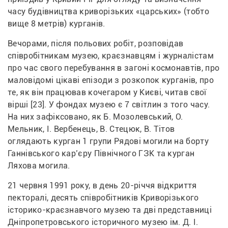
часу будівництва криворізьких «царських» (тобто 
вище 8 метрів) курганів.
Вечорами, після польових робіт, розповідав 
співробітникам музею, краєзнавцям і журналістам 
про час свого перебування в загоні космонавтів, про 
маловідомі цікаві епізоди з розкопок курганів, про 
те, як він працював кочегаром у Києві, читав свої 
вірші [23]. У фондах музею є 7 світлин з того часу. 
На них зафіксовано, як Б. Мозолевський, О. 
Мельник, І. Вербенець, В. Стецюк, В. Тітов 
оглядають курган 1 групи Рядові могили на борту 
Ганнівського кар’єру Північного ГЗК та курган 
Ляхова могила.
21 червня 1991 року, в день 20-річчя відкриття 
пекторалі, десять співробітників Криворізького 
історико-краєзнавчого музею та дві представниці 
Дніпропетровського історичного музею ім. Д. І. 