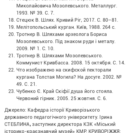
Миколайовича Мозолевського. 
Металлург
. 
1993. № 39. С. 7.
Стецюк В. Шлях. Кривий Ріг, 2017. С. 80–81.
Мелітопольський курган. Київ, 1988. 264 с.
Тротнер В. Шляхами археолога Бориса 
Мозолевського. 
Під знаком руди і металу
. 
2009. № 1. С. 10.
Тротнер В. Шляхами Мозолевського. 
Коммунист Кривбасса
. 2008. 15 октября. С. 14.
Что изображено на скифской пекторали 
кургана Толстая Могила? 
На досуге
. 2002. № 
49. С. 21.
Чубенко Є. Край Скіфії душа його стояла. 
Червоний гірник
. 2005. 25 жовтня. С. 6.
Джерело: Кафедра історії Криворізького 
державного педагогічного університету. Ірина 
СТЕБЛИНА
, 
заступник директора КЗК «Міський 
історико-краєзнавчий музей» КМР. КРИВОРІЖЖЯ: 