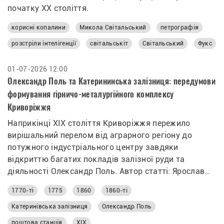
початку XX століття.
корисні копалини
Микола Світальський
петрографія
розстріли інтелігенції
світальськіт
Світальський
Фукс
01-07-2026 12:00
Олександр Поль та Катерининська залізниця: передумови
формування гірничо-металургійного комплексу
Криворіжжя
Наприкінці ХІХ століття Криворіжжя пережило
вирішальний перелом від аграрного регіону до
потужного індустріального центру завдяки
відкриттю багатих покладів залізної руди та
діяльності Олександр Поль. Автор статті: Ярослав
Панченко
1770-ті
1775
1860
1860-ті
Катеринівська залізниця
Олександр Поль
поштова станція
ХІХ