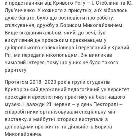
й представники від Кривого Рогу – І. Стеблина та Ю. 
Лук’янченко. У кожного з присутніх, а їх зібралось 
дуже багато, було що розповісти про роботу, 
спілкування, дружбу з Борисом Миколайовичем. 
Вище згаданий альбом, який, до речі, був 
викуплений дніпровським краєзнавцем у 
дніпровського колекціонера і пересланий у Кривий 
Ріг, ми передали нікопольцям. Він викликав 
чималий інтерес, тому що у них не було такого 
раритету.
Протягом 2018–2023 років групи студентів 
Криворізький державний педагогічний університет 
проходили археологічну практику на базі нашого 
музею. І завжди 21 червня – у день Пекторалі – 
співробітники організовували спеціальну міні-
виставку, а майбутні історики виступали з 
доповідями про життя та діяльність Бориса 
Миколайовича.