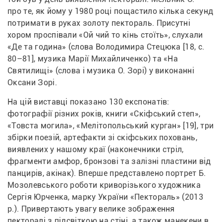
про те, як йому у 1980 році пощастило кілька секунд 
потримати в руках золоту пектораль. Присутні 
хором проспівали «Ой чий то кінь стоїть», слухали 
«Де та година» (слова Володимира Стецюка [18, с. 
80–81], музика Марії Михайличенко) та «На 
Святилищі» (слова і музика О. Зорі) у виконанні 
Оксани Зорі.
На цій виставці показано 130 експонатів: 
фотографії різних років, книги «Скіфський степ», 
«Товста могила», «Мелітопольський курган» [19], три 
збірки поезій, артефакти зі скіфських поховань, 
виявлених у нашому краї (наконечники стріл, 
фрагменти амфор, бронзові та залізні пластини від 
панцирів, акінак). Вперше представлено портрет Б. 
Мозолевського роботи криворізького художника 
Сергія Юрченка, марку України «Пектораль» (2013 
р.). Привертають увагу велике зображення 
пекторалі з підсвіткою на стіні, а також манекени в 