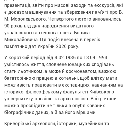
презентації, звіти про масові заходи та екскурсії, які 
є доказом вшанування та збереження пам’яті про Б. 
М. Мозолевського. Четвертого лютого виповнилось 
90 років від дня народження видатного 
українського археолога, поета Бориса 
Миколайовича. Ця подія внесена в перелік 
пам’ятних дат України 2026 року.
У короткий період від 4.02.1936 по 13.09.1993 
умістилось життя, сповнене юнацьких сподівань 
стати льотчиком, а може й космонавтом, важкою 
багаторічною працею в котельні, щоб влітку мати 
можливість працювати в експедиціях, навчанням на 
історико-філософському факультеті Київського 
університету, поезією та археологією. Всі ці етапи 
можна прослідити не тільки з опублікованих 
біографічних даних, а й за його віршами.
Криворізькі археологи, історики, музейники та 