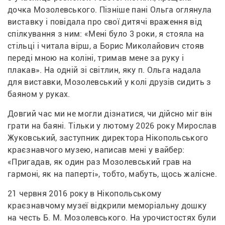
дочка Мозолевського. Пізніше пані Ольга оглянула 
виставку і повідала про свої дитячі враження від 
спілкування з ним: «Мені було 3 роки, я стояла на 
стільці і читала вірш, а Борис Миколайович стояв 
переді мною на коліні, тримав мене за руку і 
плакав». На одній зі світлин, яку п. Ольга надала 
для виставки, Мозолевський у колі друзів сидить з 
баяном у руках.
Довгий час ми не могли дізнатися, чи дійсно міг він 
грати на баяні. Тільки у лютому 2026 року Мирослав 
Жуковський, заступник директора Нікопольського 
краєзнавчого музею, написав мені у вайбер: 
«Пригадав, як один раз Мозолевський грав на 
гармоні, як на паперті», тобто, мабуть, щось жалісне.
21 червня 2016 року в Нікопольському 
краєзнавчому музеї відкрили меморіальну дошку 
на честь Б. М. Мозолевського. На урочистостях були 