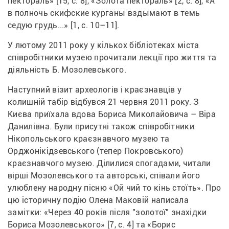
пектораль» [15, с. 8], «Золота пектораль» [2, с. 8], «А 
в полночь скифские курганы вздымают в темь 
седую грудь...» [1, с. 10–11].
У лютому 2011 року у кількох бібліотеках міста 
співробітники музею прочитали лекції про життя та 
діяльність Б. Мозолевського.
Наступний візит археологів і краєзнавців у 
колишній табір відбувся 21 червня 2011 року. З 
Києва приїхала вдова Бориса Миколайовича – Віра 
Данилівна. Були присутні також співробітники 
Нікопольського краєзнавчого музею та 
Орджонікідзевського (тепер Покровського) 
краєзнавчого музею. Ділилися спогадами, читали 
вірші Мозолевського та авторські, співали його 
улюблену народну пісню «Ой чий то кінь стоїть». Про 
цю історичну подію Олена Маковій написала 
замітки: «Через 40 років після "золотої" знахідки 
Бориса Мозолевського» [7, с. 4] та «Борис 