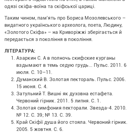
одязі скіфа-воїна та скіфської цариці.
Таким чином, пам’ять про Бориса Мозолевського – 
видатного українського археолога, поета, Людину, 
«Золотого Скіфа» – на Криворіжжі зберігається й 
передається з покоління в покоління.
ЛІТЕРАТУРА:
Азаркин С. А в полночь скифские курганы 
вздымают в темь седую грудь... 
Пульс
. 2011. 6 
июля. С. 10–11.
Думанский В. Золотая пектораль. 
Пульс
. 2006. 
15 июня. С. 4.
Затульний Т. Вишні як духовна естафета. 
Червоний гірник
. 2011. 5 липня. С. 1.
Золотая симфония пекторали. 
Звезда-4
. 2010. 
№ 12. С. 39; № 13. С. 39.
Край Скіфії душа його стояла. 
Червоний гірник
. 
2005. 5 жовтня. С. 6.