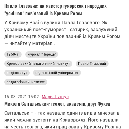
Павло Глазовий: як майстер гуморесок і народних
"усмішок" пов'язаний із Кривим Рогом
У Кривому Розі є вулиця Павла Глазового. Як
український поет-гуморист і сатирик, заслужений
діяч мистецтв України пов'язаний із Кривим Рогом
— читайте у матеріалі.
1950-ті
журнал "Перець"
Криворізький педагогічний інститут
Павло Глазовий
педінститут
педагогічній університет
педагогічний інститут
16-08-2021 16:02
Марія Пунтус
Микола Світальський: геолог, академік, друг Фукса
Світальськіт - так назвали один із видів мінералів,
який можна зустріти на Криворіжжі. Його назвали
на честь геолога, який працював у Кривому Розі на