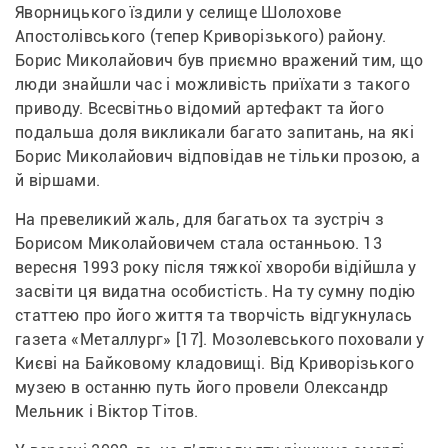
Яворницького їздили у селище Шолохове 
Апостолівського (тепер Криворізького) району. 
Борис Миколайович був приємно вражений тим, що 
люди знайшли час і можливість приїхати з такого 
приводу. Всесвітньо відомий артефакт та його 
подальша доля викликали багато запитань, на які 
Борис Миколайович відповідав не тільки прозою, а 
й віршами.
На превеликий жаль, для багатьох та зустріч з 
Борисом Миколайовичем стала останньою. 13 
вересня 1993 року після тяжкої хвороби відійшла у 
засвіти ця видатна особистість. На ту сумну подію 
статтею про його життя та творчість відгукнулась 
газета «Металлург» [17]. Мозолевського поховали у 
Києві на Байковому кладовищі. Від Криворізького 
музею в останню путь його провели Олександр 
Мельник і Віктор Тітов.