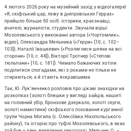
4 лютого 2026 року на музейний захід у відеогалереї 
«Я, скіфський цар, лежу в дніпровських Геррах» 
прийшло більше 50 осіб: історики, краєзнавці, 
вчителі, журналісти, студенти. Звучали вірші 
Мозолевського у виконанні автора («Чортомлик», 
відео), Олександра Мельника («Герри» [10, с. 102–
103]), Наталії Івашкевич («Розляглися шляхи на всі 
сторони» [10, с. 44]), Вікторії Тротнер («Степові 
тюльпани» [10, с. 181]). Чимало бажаючих хотіли 
поділитися спогадами, які з роками не тільки не 
стираються, а й стають яскравішими.
Так, Ю. Лук’янченко розповів про цікаві знахідки на 
розкопках (золоті бляшки у вигляді зайців, нашиті 
на головний убір, бронзове дзеркало, золоті серги, 
золоті намистини) скіфського поховання курганної 
групи Чорна Могила (с. Олексіївка Нікопольського 
району), та історію про туфлі Мозолевського, в яких 
той був у день виявлення пекторалі. Мельник О. – 