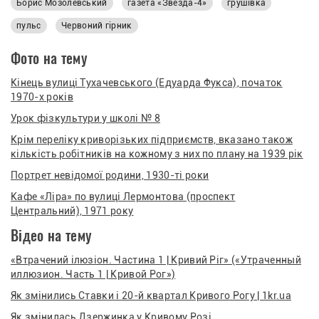
Борис Мозолевський
газета «Звезда-4»
грушівка
пульс
Червоний гірник
Фото на тему
Кінець вулиці Тухачевського (Едуарда Фукса), початок
1970-х років
Урок фізкультури у школі № 8
Крім переліку криворізьких підприємств, вказано також
кількість робітників на кожному з них по плану на 1939 рік
Портрет невідомої родини, 1930-ті роки
Кафе «Ліра» по вулиці Лермонтова (проспект
Центральний), 1971 року
Відео на тему
«Втрачений ілюзіон. Частина 1 | Кривий Ріг» («Утраченный
иллюзион. Часть 1 | Кривой Рог»)
Як змінились Ставки і 20-й квартал Кривого Рогу | 1kr.ua
Як змінилась Дзержинка у Кривому Розі