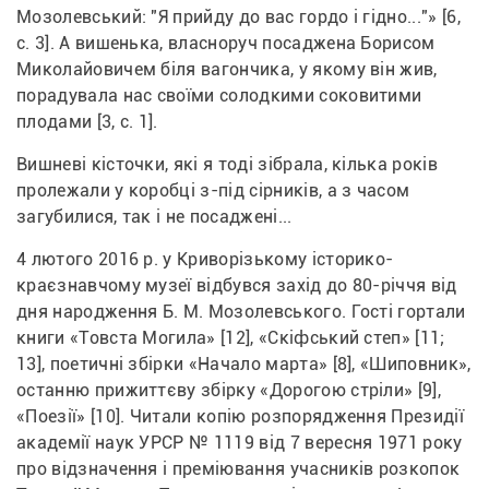
Мозолевський: "Я прийду до вас гордо і гідно..."» [6, 
с. 3]. А вишенька, власноруч посаджена Борисом 
Миколайовичем біля вагончика, у якому він жив, 
порадувала нас своїми солодкими соковитими 
плодами [3, с. 1].
Вишневі кісточки, які я тоді зібрала, кілька років 
пролежали у коробці з-під сірників, а з часом 
загубилися, так і не посаджені...
4 лютого 2016 р. у Криворізькому історико-
краєзнавчому музеї відбувся захід до 80-річчя від 
дня народження Б. М. Мозолевського. Гості гортали 
книги «Товста Могила» [12], «Скіфський степ» [11; 
13], поетичні збірки «Начало марта» [8], «Шиповник», 
останню прижиттєву збірку «Дорогою стріли» [9], 
«Поезії» [10]. Читали копію розпорядження Президії 
академії наук УРСР № 1119 від 7 вересня 1971 року 
про відзначення і преміювання учасників розкопок 