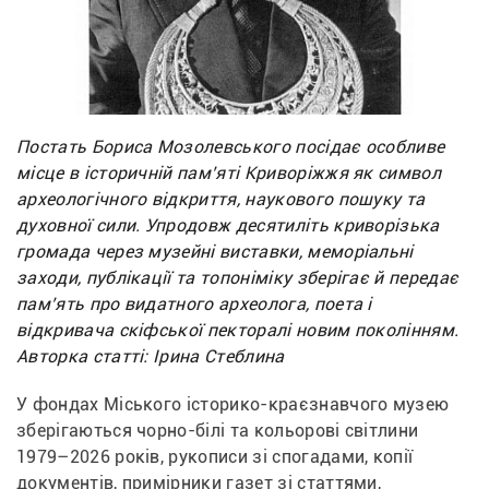
Постать Бориса Мозолевського посідає особливе
місце в історичній пам’яті Криворіжжя як символ
археологічного відкриття, наукового пошуку та
духовної сили. Упродовж десятиліть криворізька
громада через музейні виставки, меморіальні
заходи, публікації та топоніміку зберігає й передає
пам’ять про видатного археолога, поета і
відкривача скіфської пекторалі новим поколінням.
Авторка статті: Ірина Стеблина
У фондах Міського історико-краєзнавчого музею 
зберігаються чорно-білі та кольорові світлини 
1979–2026 років, рукописи зі спогадами, копії 
документів, примірники газет зі статтями, 