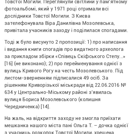
Товстої Могили. Переглянули світлини у пам’ятному 
фотоальбомі, який у 1971 році отримали всі 
дослідники Товстої Могили. З Києва 
зателефонувала Віра Данилівна Мозолевська, 
привітала учасників заходу і поділилася спогадами.
Тоді ж було висунуто 2 пропозиції: 1) про написання 
і видання книги спогадів про видатного археолога 
за прикладом збірки «Співець Скіфського Степу...» 
[16] (не виконано); 2) про перейменування однієї з 
вулиць Кривого Рогу на честь Мозолевського. Під 
листом-зверненням підписалися 49 осіб. За 
рішенням Криворізької міськради від 22.06.2016 № 
634 у Центрально-Міському районі з’явилась 
вулиця Бориса Мозолевського (колишня 
Чередниченка) [14].
На жаль, на відкриття заходу не змогла приїхати 
мешканка нашого міста пані Ольга Т. – дочка однієї 
з учасниць розкопок Товстої Могили, хрещена 