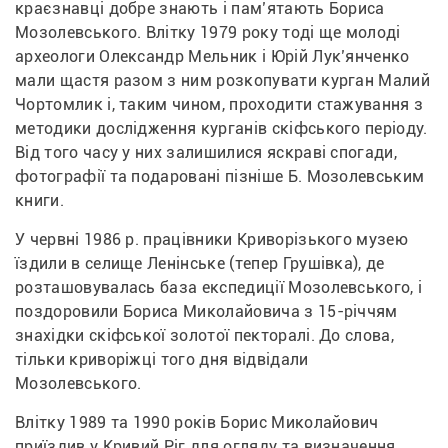
краєзнавці добре знають і пам’ятають Бориса 
Мозолевського. Влітку 1979 року тоді ще молоді 
археологи Олександр Мельник і Юрій Лук’янченко 
мали щастя разом з ним розкопувати курган Малий 
Чортомлик і, таким чином, проходити стажування з 
методики дослідження курганів скіфського періоду. 
Від того часу у них залишилися яскраві спогади, 
фотографії та подаровані пізніше Б. Мозолевським 
книги.
У червні 1986 р. працівники Криворізького музею 
їздили в селище Ленінське (тепер Грушівка), де 
розташовувалась база експедиції Мозолевського, і 
поздоровили Бориса Миколайовича з 15-річчям 
знахідки скіфської золотої пекторалі. До слова, 
тільки криворіжці того дня відвідали 
Мозолевського.
Влітку 1989 та 1990 років Борис Миколайович 
приїздив у Кривий Ріг для огляду та визначення 