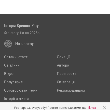
Історія Кривого Рогу
© history.1kr.ua 2026р.
Навігатор
Останні статті
Локації
Світлини
Автори
Відео
Про проект
Популярне
Співпраця
Обговорювані теми
Рекламодавцям
Історії з життя
Усе гаразд, everybody! Просто попереджаємо, що
1kr.ua