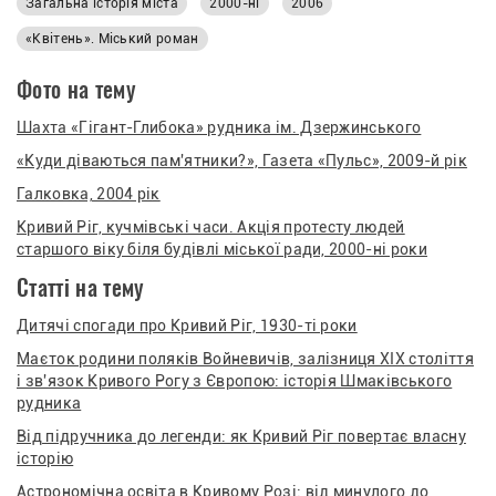
Загальна історія міста
2000-ні
2006
«Квітень». Міський роман
Фото на тему
Шахта «Гігант-Глибока» рудника ім. Дзержинського
«Куди діваються пам'ятники?», Газета «Пульс», 2009-й рік
Галковка, 2004 рік
Кривий Ріг, кучмівські часи. Акція протесту людей
старшого віку біля будівлі міської ради, 2000-ні роки
Статті на тему
Дитячі спогади про Кривий Ріг, 1930-ті роки
Маєток родини поляків Войневичів, залізниця XIX століття
і зв'язок Кривого Рогу з Європою: історія Шмаківського
рудника
Від підручника до легенди: як Кривий Ріг повертає власну
історію
Астрономічна освіта в Кривому Розі: від минулого до