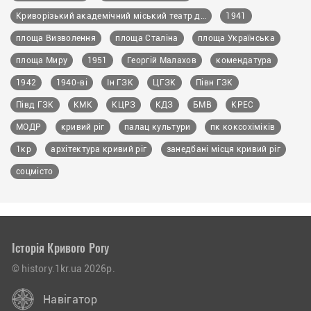
Криворізький академічний міський театр драми та музичної комедії імені Тараса Шевченка
1941
площа Визволення
площа Сталіна
площа Українська
площа Миру
1951
Георгій Малахов
комендатура
1942
1940-ві
Ін ГЗК
ЦГЗК
Півн ГЗК
Півд ГЗК
КМК
КЦРЗ
КДЗ
БМВ
КРЕС
МОДР
кривий ріг
палац культури
пк коксохіміків
1кр
архітектура кривий ріг
занедбані місця кривий ріг
соцмісто
Історія Кривого Рогу
© history.1kr.ua 2026р.
Навігатор