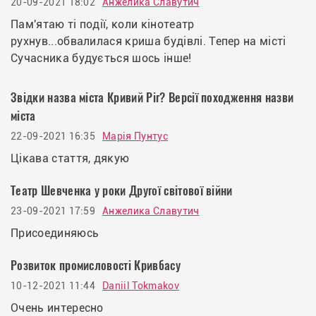
20-09-2021 18:02
Анжелика Славутич
Пам'ятаю ті події, коли кінотеатр
рухнув...обвалилася криша будівлі. Тепер на місті
Сучасника будується шось інше!
Звідки назва міста Кривий Ріг? Версії походження назви
міста
22-09-2021 16:35
Марія Пунтус
Цікава стаття, дякую
Театр Шевченка у роки Другої світової війни
23-09-2021 17:59
Анжелика Славутич
Присоединяюсь
Розвиток промисловості Кривбасу
10-12-2021 11:44
Daniil Tokmakov
Очень интересно