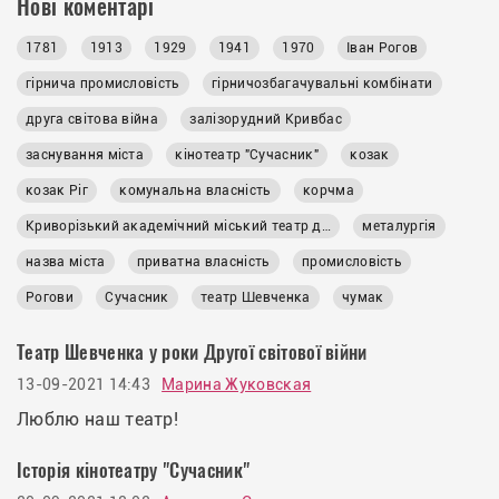
Нові коментарі
1781
1913
1929
1941
1970
Іван Рогов
гірнича промисловість
гірничозбагачувальні комбінати
друга світова війна
залізорудний Кривбас
заснування міста
кінотеатр "Сучасник"
козак
козак Ріг
комунальна власність
корчма
Криворізький академічний міський театр драми та музичної комедії імені Тараса Шевченка
металургія
назва міста
приватна власність
промисловість
Рогови
Сучасник
театр Шевченка
чумак
Театр Шевченка у роки Другої світової війни
13-09-2021 14:43
Марина Жуковская
Люблю наш театр!
Історія кінотеатру "Сучасник"