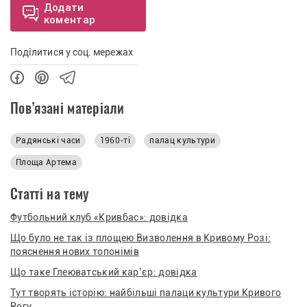
Додати
коментар
Поділитися у соц. мережах
Пов’язані матеріали
Радянські часи
1960-ті
палац культури
Площа Артема
Статті на тему
Футбольний клуб «Кривбас»: довідка
Що було не так із площею Визволення в Кривому Розі:
пояснення нових топонімів
Що таке Глеюватський кар’єр: довідка
Тут творять історію: найбільші палаци культури Кривого
Рогу