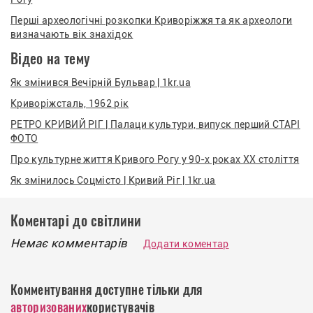
Перші археологічні розкопки Криворіжжя та як археологи
визначають вік знахідок
Відео на тему
Як змінився Вечірній Бульвар | 1kr.ua
Криворіжсталь, 1962 рік
РЕТРО КРИВИЙ РІГ | Палаци культури, випуск перший СТАРІ
ФОТО
Про культурне життя Кривого Рогу у 90-х роках XX століття
Як змінилось Соцмісто | Кривий Ріг | 1kr.ua
Коментарі до світлини
Немає комментарів
Додати коментар
Комментування доступне тільки для
авторизованих
користувачів