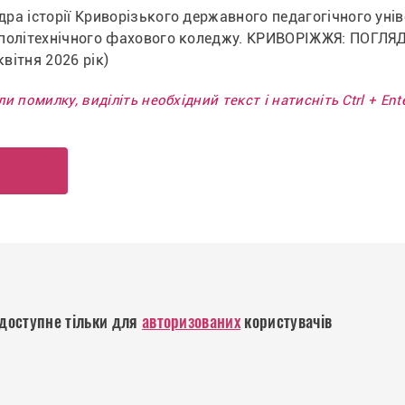
ра історії Криворізького державного педагогічного уніве
політехнічного фахового коледжу. КРИВОРІЖЖЯ: ПОГЛЯД У
квітня 2026 рік)
и помилку, виділіть необхідний текст і натисніть Ctrl + En
р
доступне тільки для
авторизованих
користувачів