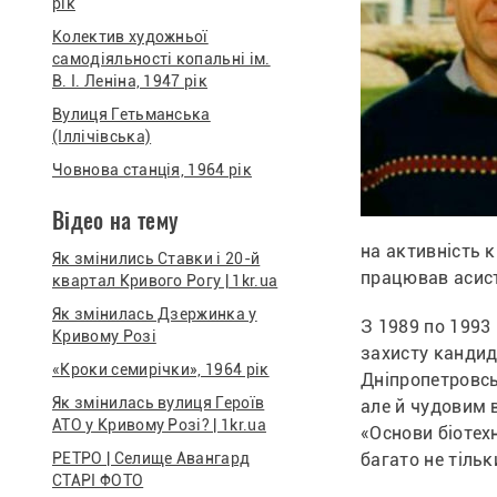
рік
Колектив художньої
самодіяльності копальні ім.
В. І. Леніна, 1947 рік
Вулиця Гетьманська
(Іллічівська)
Човнова станція, 1964 рік
Відео на тему
на активність к
Як змінились Ставки і 20-й
працював асист
квартал Кривого Рогу | 1kr.ua
Як змінилась Дзержинка у
З 1989 по 1993 
Кривому Розі
захисту кандид
«Кроки семирічки», 1964 рік
Дніпропетровськ
Як змінилась вулиця Героїв
але й чудовим в
АТО у Кривому Розі? | 1kr.ua
«Основи біотехн
РЕТРО | Селище Авангард
багато не тільк
СТАРІ ФОТО