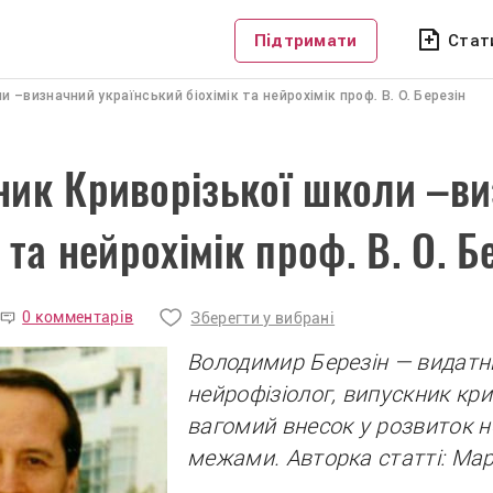
Підтримати
Стат
 –визначний український біохімік та нейрохімік проф. В. О. Березін
ник Криворізької школи –ви
к та нейрохімік проф. В. О. Б
0 комментарів
Зберегти у вибрані
Володимир Березін — видатний
нейрофізіолог, випускник кр
вагомий внесок у розвиток нейр
межами. Авторка статті: Ма