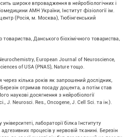
сить широке впровадження в нейробіологічних і 
іомедицини АМН України, Інститут фізіології ім. 
ентр (Росія, м. Москва), Тюбінгенський 
 товариства, Данського біохімічного товариства, 
urochemistry, European Journal of Neuroscience, 
Sciences of USA (PNAS), Nature тощо.
я через кілька років як запрошений дослідник, 
Березін отримав посаду доцента, а потім став 
го наукові досягнення з нейробіології 
. Neurosci. Res., Oncogene, J. Cell Sci. та ін.). 
.
університеті, лабораторії білка Інституту 
адгезивних процесів у нервовій тканині. Березін 