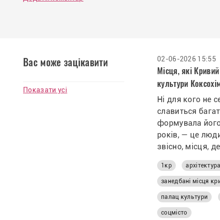
02-06-2026 15:55
Вас може зацікавити
Місця, які Кривий
культури Коксохім
Показати усі
Ні для кого не с
славиться багат
формувала його
років, — це люди,
звісно, місця, де
творилась.
1кр
архітектура
занедбані місця кр
палац культури
соцмісто