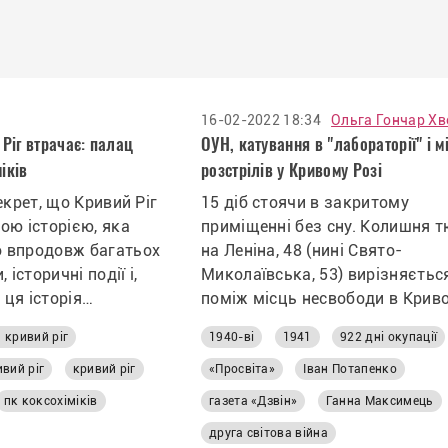
16-02-2022 18:34
 Ріг втрачає: палац
ОУН, катування в "лабораторії" і м
іків
розстрілів у Кривому Розі
екрет, що Кривий Ріг
15 діб стоячи в закритому
ою історією, яка
приміщенні без сну. Колишня 
 впродовж багатьох
на Леніна, 48 (нині Свято-
 історичні події і,
Миколаївська, 53) вирізняєтьс
 ця історія
поміж місць несвободи в Крив
Розі. У перші десятиліття
 кривий ріг
1940-ві
1941
922 дні окупації
радянської влади в місті тут
ув’язнювали всіх – і кримінал
ивий ріг
кривий ріг
«Просвіта»
Іван Потапенко
злочинців, і хуліганів, і «політи
пк коксохіміків
газета «Дзвін»
Ганна Максимець
і священників.
друга світова війна