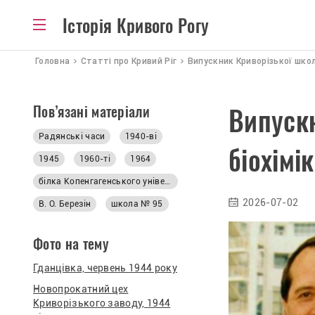
Історія Кривого Рогу
Головна
Статті про Кривий Ріг
Випускник Криворізької школи
Пов’язані матеріали
Випуск
Радянські часи
1940-ві
біохімі
1945
1960-ті
1964
білка Копенгагенського університету
2026-07-02
В. О. Березін
школа № 95
Фото на тему
Гданцівка, червень 1944 року
Новопрокатний цех
Криворізького заводу, 1944