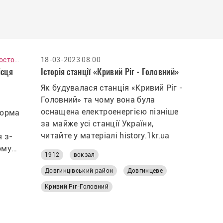
Ольга Гончар Хвостова
18-03-2023 08:00
ісця
Історія станції «Кривий Ріг - Головний»
Як будувалася станція «Кривий Ріг -
Головний» та чому вона була
оснащена електроенергією пізніше
тюрма
за майже усі станції України,
читайте у матеріалі history.1kr.ua
я з-
ому
1912
вокзал
Довгинцівський район
Довгинцеве
ьних
Кривий Ріг-Головний
чних»,