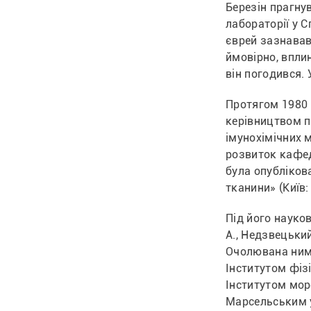
Березін прагну
лабораторії у С
єврей зазнавав
ймовірно, вплин
він погодився. 
Протягом 1980 
керівництвом п
імунохімічних м
розвиток кафедр
була опублікова
тканини» (Київ:
Під його науков
А., Недзвецький 
Очолювана ним 
Інститутом фізі
Інститутом мор
Марсельським у