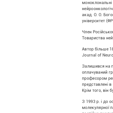
моноклональні 
нейроонкологічн
акад. О. О. Бог
університет (ФР
Член Російсько
Товариства ней
Автор більше 18
Journal of Neur
Залишився на по
оплачуваний гра
професором рег
представлені в б
Крім того, він
З 1993 р. і до 
молекулярної па