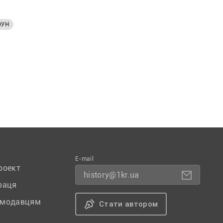
ОУН
E-mail
роект
history@1kr.ua
раця
амодавцям
Стати автором