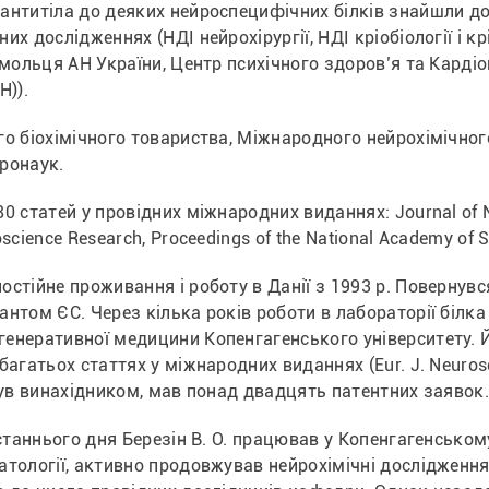
антитіла до деяких нейроспецифічних білків знайшли до
их дослідженнях (НДІ нейрохірургії, НДІ кріобіології і кр
омольця АН України, Центр психічного здоров’я та Кардіоц
Н)).
го біохімічного товариства, Міжнародного нейрохімічного
ронаук.
0 статей у провідних міжнародних виданнях: Journal of Ne
oscience Research, Proceedings of the National Academy of 
стійне проживання і роботу в Данії з 1993 р. Повернувс
нтом ЄС. Через кілька років роботи в лабораторії білка 
енеративної медицини Копенгагенського університету. Йо
агатьох статтях у міжнародних виданнях (Eur. J. Neurosci., J
 був винахідником, мав понад двадцять патентних заявок
останнього дня Березін В. О. працював у Копенгагенському 
тології, активно продовжував нейрохімічні дослідження 