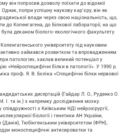
му він попросив дозволу поїхати до відомої 
Однак, попри успішну наукову кар’єру, він як 
адянської влади через свою національність, що, 
 до Копенгагена, до Білкової лабораторії, на що 
ас була деканом біолого-екологічного факультету.
 Копенгагенського університету під науковим 
я активно займався розвитком та впровадженням 
ри патологіях, заклав великий потенціал у 
ю «Нейроспецифічні білки в патології». У 1990 р. 
іка проф. Я. В. Бєліка «Специфічні білки нервової 
андидатських дисертацій (Гайдар Л. О., Руденко О. 
М. І. та ін.) з напрямку дослідження мозку. 
івдружності з Київським НДІ нейрохірургії, 
олекулярної біології і генетики АН України, 
(Данія), Тюбінгенським університетом (ФРН), 
едри моноспецифічні антисироватки та 