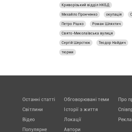
Криворізький відділ НКБД
Михайло Пронченко
окупація
Петро Рішко
Роман Шляхтич
Свято-Миколаївська вулиця
Сергій Шерстюк
Теодор Найдич
тюрми
Останні статті
Обговорювані теми
Про п
Світлини
Історії з життя
Співп
Відео
Локації
Рекл
Популярне
Автори