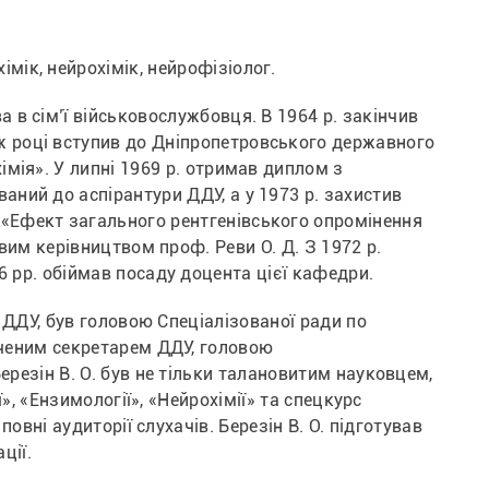
мік, нейрохімік, нейрофізіолог.
а в сім’ї військовослужбовця. В 1964 р. закінчив 
ж році вступив до Дніпропетровського державного 
імія». У липні 1969 р. отримав диплом з 
аний до аспірантури ДДУ, а у 1973 р. захистив 
«Ефект загального рентгенівського опромінення 
вим керівництвом проф. Реви О. Д. З 1972 р. 
6 рр. обіймав посаду доцента цієї кафедри.
 ДДУ, був головою Спеціалізованої ради по 
вченим секретарем ДДУ, головою 
резін В. О. був не тільки талановитим науковцем, 
», «Ензимології», «Нейрохімії» та спецкурс 
овні аудиторії слухачів. Березін В. О. підготував 
ції.