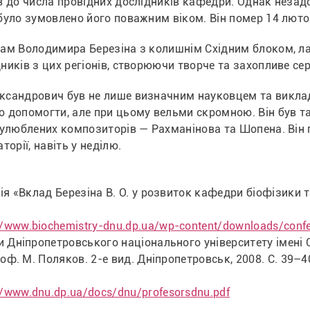
в до числа провідних дослідників кафедри. Однак незадов
уло зумовлено його поважним віком. Він помер 14 лютого 
ам Володимира Березіна з колишнім Східним блоком, ла
ників з цих регіонів, створюючи творче та захопливе се
сандрович був не лише визначним науковцем та виклада
 допомогти, але при цьому вельми скромною. Він був тал
 улюблених композиторів — Рахманінова та Шопена. Він 
торії, навіть у неділю.
я «Вклад Березіна В. О. у розвиток кафедри біофізики т
//www.biochemistry-dnu.dp.ua/wp-content/downloads/con
Дніпропетровського національного університету імені Ол
оф. М. Поляков. 2-е вид. Дніпропетровськ, 2008. С. 39–
//www.dnu.dp.ua/docs/dnu/profesorsdnu.pdf