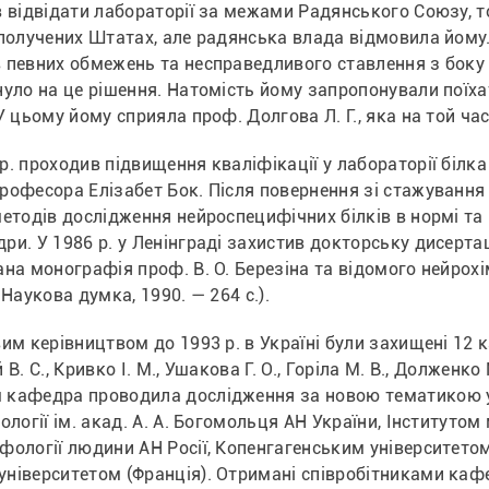
в відвідати лабораторії за межами Радянського Союзу, то
получених Штатах, але радянська влада відмовила йому. 
 певних обмежень та несправедливого ставлення з боку р
уло на це рішення. Натомість йому запропонували поїхати
У цьому йому сприяла проф. Долгова Л. Г., яка на той ч
р. проходив підвищення кваліфікації у лабораторії білка
рофесора Елізабет Бок. Після повернення зі стажуванн
етодів дослідження нейроспецифічних білків в нормі та п
и. У 1986 р. у Ленінграді захистив докторську дисертаці
на монографія проф. В. О. Березіна та відомого нейрохім
 Наукова думка, 1990. — 264 с.).
им керівництвом до 1993 р. в Україні були захищені 12 к
В. С., Кривко І. М., Ушакова Г. О., Горіла М. В., Долженко 
кафедра проводила дослідження за новою тематикою у сп
ології ім. акад. А. А. Богомольця АН України, Інститутом м
фології людини АН Росії, Копенгагенським університетом 
ніверситетом (Франція). Отримані співробітниками каф