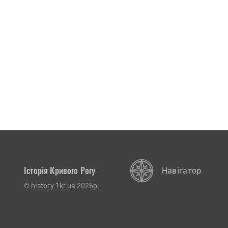
Історія Кривого Рогу
Навігатор
© history.1kr.ua 2026р.