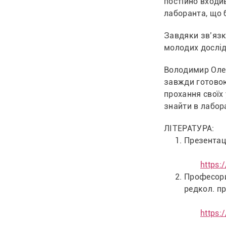
постійно входи
лаборанта, що б
Завдяки зв’язк
молодих дослід
Володимир Олек
завжди готовою
прохання своїх
знайти в лабора
ЛІТЕРАТУРА:
Презентаці
https:
Професори 
редкол. пр
https: