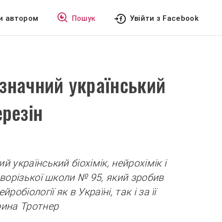
и автором
Пошук
Увійти з Facebook
значний український
ерезін
 український біохімік, нейрохімік і
иворізької школи № 95, який зробив
обіології як в Україні, так і за її
рина Тротнер