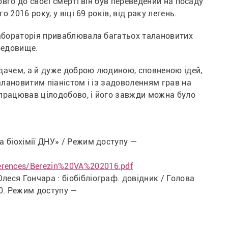
го до своєї смерті він був переведений на посаду 
2016 року, у віці 69 років, від раку легень.
бораторія приваблювала багатьох талановитих 
редовище.
чем, а й дуже доброю людиною, сповненою ідей, 
ановитим піаністом і із задоволенням грав на 
працював цілодобово, і його завжди можна було 
а біохімії ДНУ» / Режим доступу —
ferences/Berezin%20VA%202016.pdf
еся Гончара : біобібліограф. довідник / Голова 
40. Режим доступу —