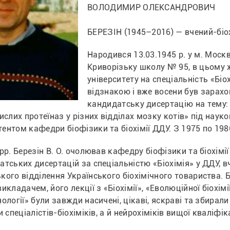
ВОЛОДИМИР ОЛЕКСАНДРОВИЧ
БЕРЕЗІН (1945–2016) — вчений-біохі
Народився 13.03.1945 р. у м. Москв
Криворізьку школу № 95, в цьому 
університету на спеціальність «Біох
відзнакою і вже восени був зарахов
кандидатську дисертацію на тему: 
ислих протеїназ у різних відділах мозку котів» під науко
ентом кафедри біофізики та біохімії ДДУ. З 1975 по 198
рр. Березін В. О. очолював кафедру біофізики та біохімії
атських дисертацій за спеціальністю «Біохімія» у ДДУ, 
ого відділення Українського біохімічного товариства. Бе
икладачем, його лекції з «Біохімії», «Еволюційної біохімії
ології» були завжди насичені, цікаві, яскраві та збирали п
и спеціалістів-біохіміків, а й нейрохіміків вищої кваліфіка