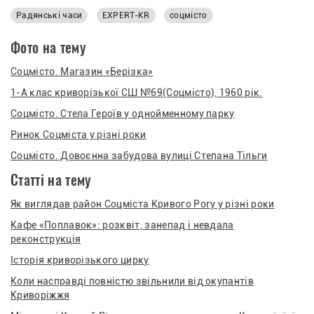
Радянські часи
EXPERT-KR
соцмісто
Фото на тему
Соцмісто. Магазин «Берізка»
1-А клас криворізької СШ №69(Соцмісто), 1960 рік.
Соцмісто. Стела Героїв у однойменному парку
Ринок Соцміста у різні роки
Соцмісто. Довоєнна забудова вулиці Степана Тільги
Статті на тему
Як виглядав район Соцміста Кривого Рогу у різні роки
Кафе «Поплавок»: розквіт, занепад і невдала
реконструкція
Історія криворізького цирку
Коли насправді повністю звільнили від окупантів
Криворіжжя