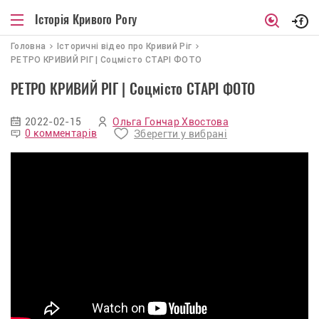
Історія Кривого Рогу
Головна
Iсторичнi вiдео про Кривий Рiг
РЕТРО КРИВИЙ РІГ | Соцмісто СТАРІ ФОТО
РЕТРО КРИВИЙ РІГ | Соцмісто СТАРІ ФОТО
2022-02-15
Ольга Гончар Хвостова
0 комментарів
Зберегти у вибрані