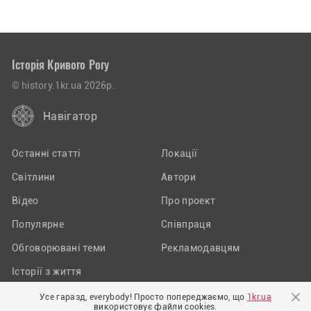
Історія Кривого Рогу
© history.1kr.ua 2026р.
Навігатор
Останні статті
Локації
Світлини
Автори
Відео
Про проект
Популярне
Співпраця
Обговорювані теми
Рекламодавцям
Історії з життя
Усе гаразд, everybody! Просто попереджаємо, що
1kr.ua
використовує файли cookies.