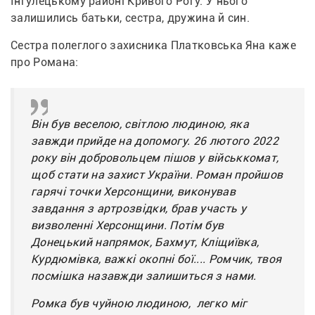
Інгулецькому районі Кривого Рогу. У нього 
залишились батьки, сестра, дружина й син. 
Сестра полеглого захисника Платковська Яна каже 
про Романа: 
Він був веселою, світлою людиною, яка 
завжди прийде на допомогу. 26 лютого 2022 
року він добровольцем пішов у військкомат, 
щоб стати на захист України. Роман пройшов 
гарячі точки Херсонщини, виконував 
завдання з артрозвідки, брав участь у 
визволенні Херсонщини. Потім був 
Донецький напрямок, Бахмут, Кліщиївка, 
Курдюмівка, важкі окопні бої.... Ромчик, твоя 
посмішка назавжди залишиться з нами.
Ромка був чуйною людиною,  легко міг 