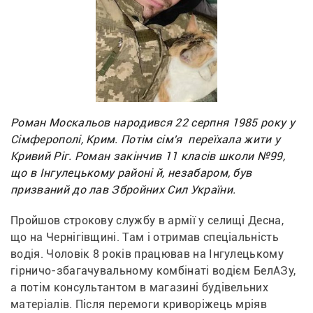
Роман Москальов народився 22 серпня 1985 року у
Сімферополі, Крим. Потім сім'я переїхала жити у
Кривий Ріг. Роман закінчив 11 класів школи №99,
що в Інгулецькому районі й, незабаром, був
призваний до лав Збройних Сил України.
Пройшов строкову службу в армії у селищі Десна, 
що на Чернігівщині. Там і отримав спеціальність 
водія. Чоловік 8 років працював на Інгулецькому 
гірничо-збагачувальному комбінаті водієм БелАЗу, 
а потім консультантом в магазині будівельних 
матеріалів. Після перемоги криворіжець мріяв 