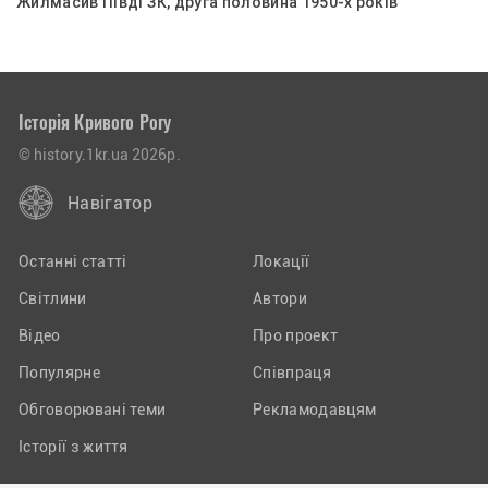
Жилмасив ПівдГЗК, друга половина 1950-х років
Історія Кривого Рогу
© history.1kr.ua 2026р.
Навігатор
Останні статті
Локації
Світлини
Автори
Відео
Про проект
Популярне
Співпраця
Обговорювані теми
Рекламодавцям
Історії з життя