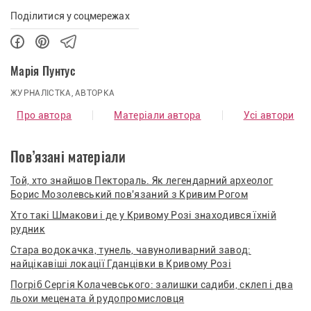
Поділитися у соцмережах
Марія Пунтус
ЖУРНАЛІСТКА, АВТОРКА
Про автора
Матеріали автора
Усі автори
Пов’язані матеріали
Той, хто знайшов Пектораль. Як легендарний археолог
Борис Мозолевський пов'язаний з Кривим Рогом
Хто такі Шмакови і де у Кривому Розі знаходився їхній
рудник
Стара водокачка, тунель, чавуноливарний завод:
найцікавіші локації Гданцівки в Кривому Розі
Погріб Сергія Колачевського: залишки садиби, склеп і два
льохи мецената й рудопромисловця