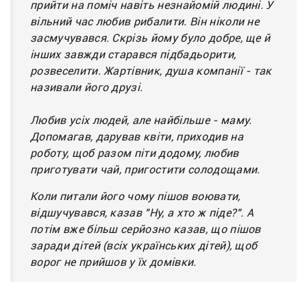
прийти на поміч навіть незнайомій людині. У 
вільний час любив рибалити. Він ніколи не 
засмучувався. Скрізь йому було добре, ще й 
інших завжди старався підбадьорити, 
розвеселити. Жартівник, душа компанії - так 
називали його друзі.
Любив усіх людей, але найбільше - маму. 
Допомагав, дарував квіти, приходив на 
роботу, щоб разом піти додому, любив 
приготувати чай, пригостити солодощами.
Коли питали його чому пішов воювати, 
відшучувався, казав "Ну, а хто ж піде?". А 
потім вже більш серйозно казав, що пішов 
заради дітей (всіх українських дітей), щоб 
ворог не прийшов у їх домівки.