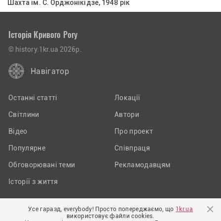
Шахта ім. С. Орджонікідзе, 1948 рік
Історія Кривого Рогу
© history.1kr.ua 2026р.
Навігатор
Останні статті
Локації
Світлини
Автори
Відео
Про проект
Популярне
Співпраця
Обговорювані теми
Рекламодавцям
Історії з життя
Усе гаразд, everybody! Просто попереджаємо, що
1kr.ua
Приєднуйтеся до нас у соцмережах:
використовує файли cookies.