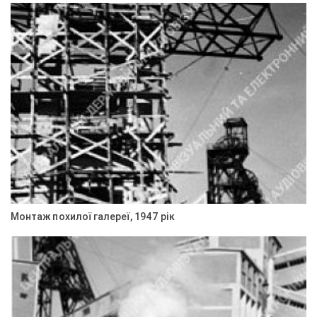
Монтаж похилої галереї, 1947 рік