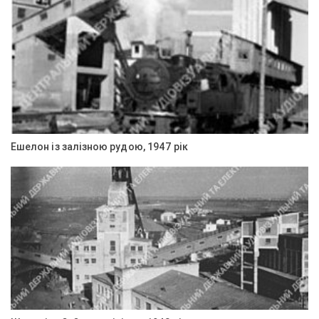
Ешелон із залізною рудою, 1947 рік