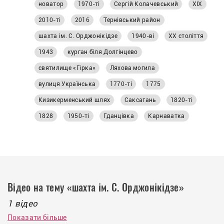
Кривий Ріг переосмислює власне минуле —
новатор
1970-ті
Сергій Колачевський
ХІХ
читайте в матеріалі «Першого
2010-ті
2016
Тернівський район
Криворізького».
шахта ім. С. Орджонікідзе
1940-ві
ХХ століття
1943
курган біля Долгінцево
святилище «Гірка»
Ляхова могила
вулиця Українська
1770-ті
1775
Кизикерменський шлях
Саксагань
1820-ті
1828
1950-ті
Гданцівка
Карнаватка
Відео на тему «шахта ім. С. Орджонікідзе»
1 відео
Показати більше