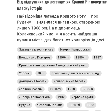
Від підручника до легенди: як Кривий Ріг повертає
власну історію
Найвідоміша легенда Кривого Рогу — про
Рудану — виявилася вигадкою, створеною
лише у 1968 році, а підприємець
Колачевський, чиє ім’я носить найдовша
вулиця міста, для багатьох криворіжців досі
залишається маловідомою постаттю. Про це,
Загальна історія міста
Історія Криворіжжя
а також про походження міських міфів,
забуті імена та суперечливі сторінки
Володимир Комаров
1990-ті
1980-ті
1987
минулого говорили під час щорічних
Криворізький державний педагогічний університет
історико-краєзнавчих читань у
2000-ні
2011
протоколи делегатського з’їзду
Криворізькому педагогічному університеті,
де дослідники презентували свої нові
донецький басейн
криворізький басейн
розвідки та дискутували про переосмислення
соляний басейн
1910-ті
1918
1930-ті
локальної історії. Що насправді стоїть за
«Боєць Криворіжжя»
1932
червона армія
відомими міськими легендами, чому
історичні постаті залишаються в тіні та як
Рудана
Червоний гірник
1960-ті
1968