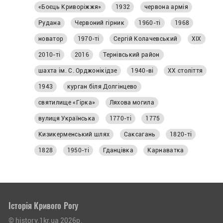
«Боєць Криворіжжя»
1932
червона армія
відомими міськими легендами, чому
історичні постаті залишаються в тіні та як
Рудана
Червоний гірник
1960-ті
1968
Кривий Ріг переосмислює власне минуле —
новатор
1970-ті
Сергій Колачевський
ХІХ
читайте в матеріалі «Першого
2010-ті
2016
Тернівський район
Криворізького».
шахта ім. С. Орджонікідзе
1940-ві
ХХ століття
1943
курган біля Долгінцево
святилище «Гірка»
Ляхова могила
вулиця Українська
1770-ті
1775
Кизикерменський шлях
Саксагань
1820-ті
1828
1950-ті
Гданцівка
Карнаватка
Історія Кривого Рогу
© history.1kr.ua 2026р.