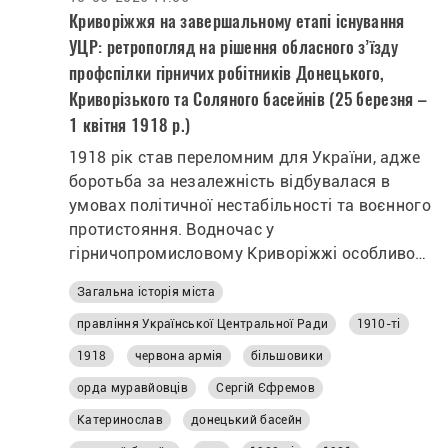
Криворіжжя на завершальному етапі існування
УЦР: ретропогляд на рішення обласного з’їзду
профспілки гірничих робітників Донецького,
Криворізького та Соляного басейнів (25 березня –
1 квітня 1918 р.)
1918 рік став переломним для України, адже
боротьба за незалежність відбувалася в
умовах політичної нестабільності та воєнного
протистояння. Водночас у
гірничопромисловому Криворіжжі особливо
гостро постали питання захисту прав
Загальна історія міста
робітників, покращення умов праці та
забезпечення соціальних гарантій. Авторка
правління Української Центральної Ради
1910-ті
статті: Лариса Дояр
1918
червона армія
більшовики
орда муравйовців
Сергій Єфремов
Катеринослав
донецький басейн