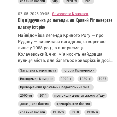
соляний басейн
унр
1920-ті
1921
02-05-2026 09:05
Єлизавета Ковалюк
Від підручника до легенди: як Кривий Ріг повертає
власну історію
Найвідоміша легенда Кривого Рогу — про
Рудану — виявилася вигадкою, створеною
лише у 1968 році, а підприємець
Колачевський, чиє ім’я носить найдовша
вулиця міста, для багатьох криворіжців досі
залишається маловідомою постаттю. Про це,
Загальна історія міста
Історія Криворіжжя
а також про походження міських міфів,
забуті імена та суперечливі сторінки
Володимир Комаров
1990-ті
1980-ті
1987
минулого говорили під час щорічних
Криворізький державний педагогічний університет
історико-краєзнавчих читань у
2000-ні
2011
протоколи делегатського з’їзду
Криворізькому педагогічному університеті,
де дослідники презентували свої нові
донецький басейн
криворізький басейн
розвідки та дискутували про переосмислення
соляний басейн
1910-ті
1918
1930-ті
локальної історії. Що насправді стоїть за