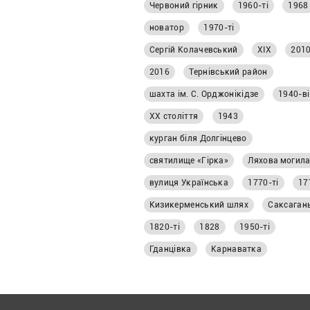
Червоний гірник
1960-ті
1968
матеріалі «Першого
Криворізького».
новатор
1970-ті
Сергій Колачевський
ХІХ
2010
2016
Тернівський район
шахта ім. С. Орджонікідзе
1940-ві
ХХ століття
1943
курган біля Долгінцево
святилище «Гірка»
Ляхова могил
вулиця Українська
1770-ті
17
Кизикерменський шлях
Саксаган
1820-ті
1828
1950-ті
Гданцівка
Карнаватка