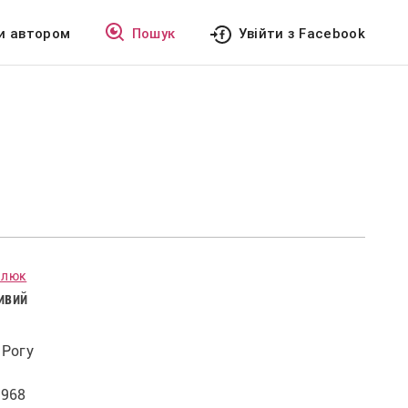
и автором
Пошук
Увійти з Facebook
алюк
ривий
 Рогу
1968