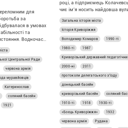
році, а підприємець Колачевс
чиє ім’я носить найдовша вул
 переломним для
міста, для багатьох криворіжц
боротьба за
Загальна історія міста
досі залишається маловідом
відбувалася в умовах
постаттю. Про це, а також про
Історія Криворіжжя
табільності та
походження міських міфів, за
истояння. Водночас у
Володимир Комаров
1990-ті
імена та суперечливі сторінки
ловому Криворіжжі
1980-ті
1987
минулого говорили під час
міста
ро постали питання
щорічних історико-краєзнавч
обітників,
ської Центральної Ради
читань у Криворізькому
ов праці та
2000-ні
2011
червона армія
педагогічному університеті, д
оціальних гарантій.
протоколи делегатського з’їзду
дослідники презентували свої
рда муравйовців
: Лариса Дояр
розвідки та дискутували про
донецький басейн
Катеринослав
переосмислення локальної істо
криворізький басейн
соляний бас
н
соляний басейн
Що насправді стоїть за відом
1910-ті
1918
1930-ті
міськими легендами, чому
1921
історичні постаті залишаютьс
«Боєць Криворіжжя»
1932
тіні та як Кривий Ріг переосм
червона армія
Рудана
власне минуле — читайте в