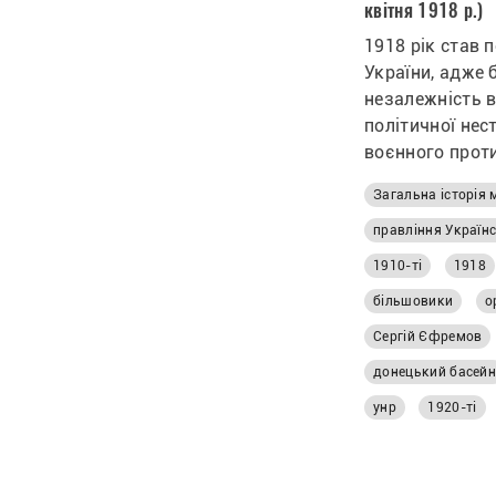
квітня 1918 р.)
1918 рік став
України, адже 
незалежність 
політичної нес
воєнного прот
гірничопромис
Загальна історія 
особливо гост
захисту прав р
правління Україн
покращення ум
1910-ті
1918
забезпечення с
більшовики
о
Авторка статті
Сергій Єфремов
донецький басей
унр
1920-ті