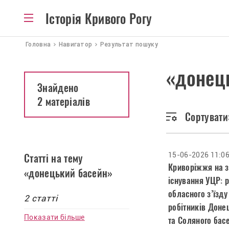
Історія Кривого Рогу
Головна
Навигатор
Результат пошуку
«донец
Знайдено
2 матеріалів
Сортувати
15-06-2026 11:0
Статті на тему
Криворіжжя на 
«донецький басейн»
існування УЦР: 
обласного з’їзду
2 статті
робітників Доне
Показати більше
та Соляного басе