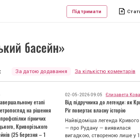
Підтримати
Стат
ький басейн»
:
За датою додавання
За кількістю коментарів
6
02-05-2026 09:05
Єлизавета Ков
завершальному етапі
Від підручника до легенди: як К
ретропогляд на рішення
Ріг повертає власну історію
 профспілки гірничих
Найвідоміша легенда Кривого
цького, Криворізького
— про Рудану — виявилася
йнів (25 березня – 1
вигадкою, створеною лише у 