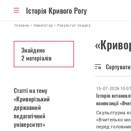
Історія Кривого Рогу
Головна
Навигатор
Результат пошуку
«Кривор
Знайдено
2 матеріалів
Сортувати
15-07-2026 10:0
Статті на тему
Історія встанов
«Криворізький
композиції «Вчи
державний
Скульптурна к
педагогічний
«Вчителько мо
університет»
перед головни