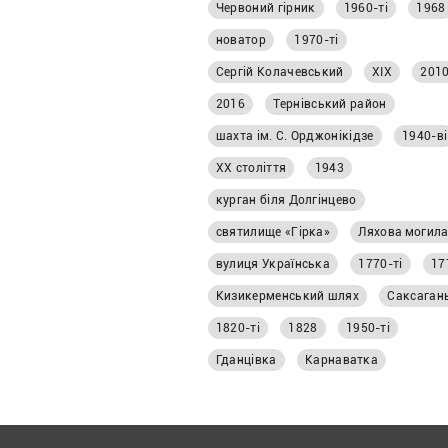
Червоний гірник
1960-ті
1968
матеріалі «Першого
Криворізького».
новатор
1970-ті
Сергій Колачевський
ХІХ
2010
2016
Тернівський район
шахта ім. С. Орджонікідзе
1940-ві
ХХ століття
1943
курган біля Долгінцево
святилище «Гірка»
Ляхова могил
вулиця Українська
1770-ті
17
Кизикерменський шлях
Саксаган
1820-ті
1828
1950-ті
Гданцівка
Карнаватка