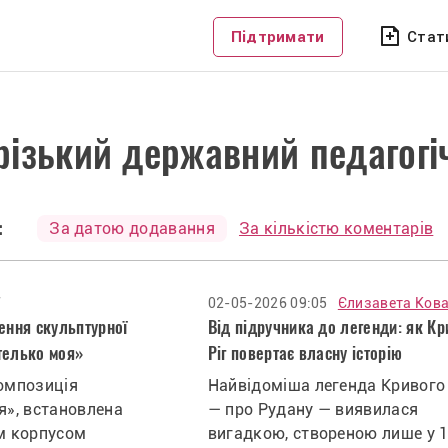
Підтримати
Стат
ізький державний педагогі
:
За датою додавання
За кількістю коментарів
7
02-05-2026 09:05
Єлизавета Ков
лення скульптурної
Від підручника до легенди: як К
телько моя»
Ріг повертає власну історію
омпозиція
Найвідоміша легенда Кривого
я», встановлена
— про Рудану — виявилася
м корпусом
вигадкою, створеною лише у 