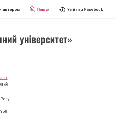
и автором
Пошук
Увійти з Facebook
чний університет»
алюк
ривий
 Рогу
1968