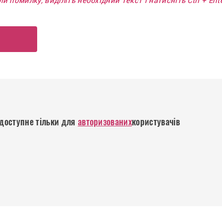
и помилку, виділіть необхідний текст і натисніть Ctrl + En
р
доступне тільки для
авторизованих
користувачів