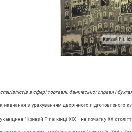
пеціалістів в сфері торгавлі, банківської справи і бухгал
к навчання з урахуванням дворічного підготовленого курс
Рукавіцина "Кривий Ріг в кінці XIX - на початку XX столітт