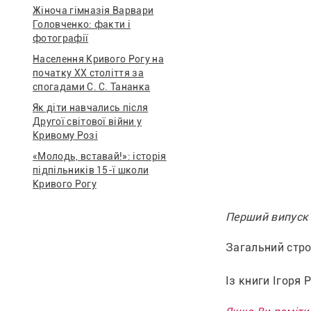
Жіноча гімназія Варвари
Головченко: факти і
фотографії
Населення Кривого Рогу на
початку ХХ століття за
спогадами С. С. Тананка
Як діти навчались після
Другої світової війни у
Кривому Розі
«Молодь, вставай!»: історія
підпільників 15-ї школи
Кривого Рогу
Перший випуск с
Загальний стро
Із книги Ігоря 