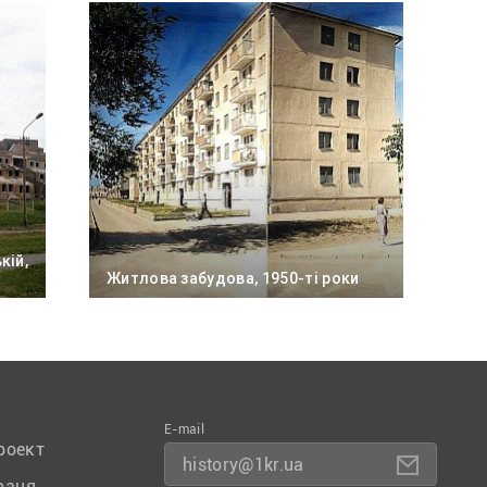
кій,
Житлова забудова, 1950-ті роки
E-mail
роект
history@1kr.ua
раця