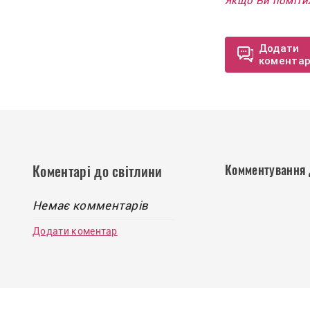
Якщо Ви помітил
Додати
комента
Комментування 
Коментарі до світлини
Немає комментарів
Додати коментар