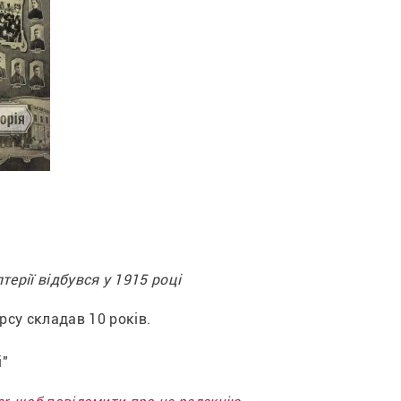
терії відбувся у 1915 році
у складав 10 років.    
і"