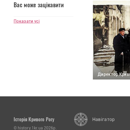
Вас може зацікавити
Показати усі
Директор Кривб
Історія Кривого Рогу
Навігатор
© history.1kr.ua 2026р.