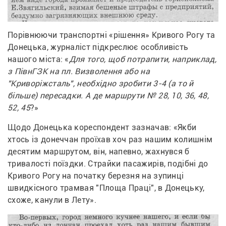
Порівнюючи транспортні «рішення» Кривого Рогу та 
Донецька, журналіст підкреслює особливість 
нашого міста: «
Для того, щоб потрапити, наприклад, 
з ПівнГЗК на пл. Визволення або на 
"Криворіжсталь", необхідно зробити 3-4 (а то й 
більше) пересадки. А де маршрути № 28, 10, 36, 48, 
52, 45
?» 
Щодо Донецька кореспондент зазначав: «Якби 
хтось із донеччан проїхав хоч раз нашим колишнім 
десятим маршрутом, він, напевно, жахнувся б 
тривалості поїздки. Страйки пасажирів, подібні до 
Кривого Рогу на початку березня на зупинці 
швидкісного трамвая "Площа Праці", в Донецьку, 
схоже, канули в Лету». 