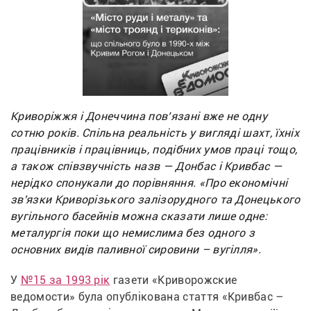
Криворіжжя і Донеччина пов’язані вже не одну
сотню років. Спільна реальність у вигляді шахт, їхніх
працівників і працівниць, подібних умов праці тощо,
а також співзвучність назв — Донбас і Кривбас —
нерідко спонукали до порівняння. «Про економічні
зв'язки Криворізького залізорудного та Донецького
вугільного басейнів можна сказати лише одне:
металургія поки що немислима без одного з
основних видів паливної сировини – вугілля».
У 
№15 за 1993 рік
 газети «Криворожские 
ведомости» була опублікована стаття «Кривбас – 