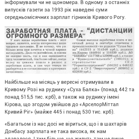
інформували чи не щономера. В одному з останніх 
випусків газети за 1993 рік наведені суми 
середньомісячних зарплат гірників Кривого Рогу.
Найбільше на місяць у вересні отримували в 
Кривому Розі на руднику «Суха Балка» (понад 442 та 
понад 515,5 тис. крб), а також на руднику імені 
Кірова, що згодом увійшов до «АрселорМіттал 
Кривий Ріг» (майже 445 і понад 530 тис. крб).
«Багатьом із нас досі не віриться, що і в шахтарів 
Донбасу зарплата не така висока, як нам 
здавалося. І тим більше, що живуть там не лише 