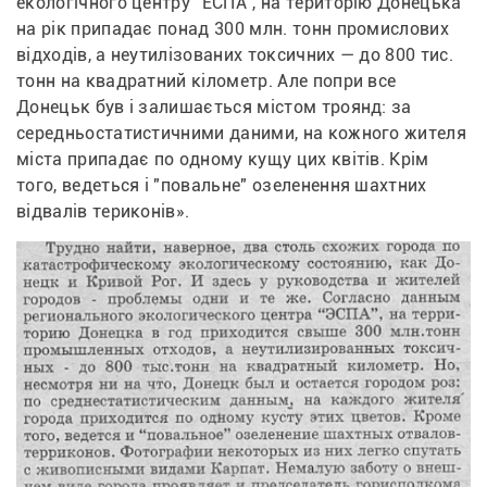
екологічного центру "ЕСПА", на територію Донецька 
на рік припадає понад 300 млн. тонн промислових 
відходів, а неутилізованих токсичних — до 800 тис. 
тонн на квадратний кілометр. Але попри все 
Донецьк був і залишається містом троянд: за 
середньостатистичними даними, на кожного жителя 
міста припадає по одному кущу цих квітів. Крім 
того, ведеться і "повальне" озеленення шахтних 
відвалів териконів».