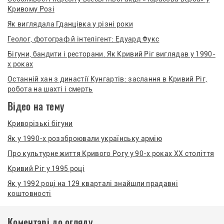
Кривому Розі
Як виглядала Гданцівка у різні роки
Геолог, фотограф й інтелігент: Едуард Фукс
Бігуни, бандити і ресторани. Як Кривий Ріг виглядав у 1990-
х роках
Останній хан з династії Кунгартів: заслання в Кривий Ріг,
робота на шахті і смерть
Відео на тему
Криворізькі бігуни
Як у 1990-х роззброювали українську армію
Про культурне життя Кривого Рогу у 90-х роках XX століття
Кривий Ріг у 1995 році
Як у 1992 році на 129 кварталі знайшли прадавні
коштовності
Коментарі до огляду