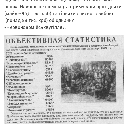
вони». Найбільше на місяць отримували прохідники 
(майже 95,5 тис. крб) та гірники очисного вибою 
 (понад 88 тис. крб) об’єднання 
«Червоноармійськвугілля».