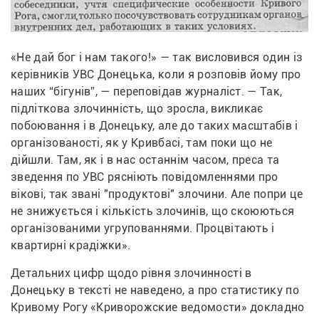
«Не дай бог і нам такого!» — так висловився один із 
керівників УВС Донецька, коли я розповів йому про 
наших “бігунів”, — переповідав журналіст. — Так, 
підліткова злочинність, що зросла, викликає 
побоювання і в Донецьку, але до таких масштабів і 
організованості, як у Кривбасі, там поки що не 
дійшли. Там, як і в нас останнім часом, преса та 
зведення по УВС рясніють повідомленнями про 
вікові, так звані "продуктові" злочини. Але попри це 
не знижується і кількість злочинів, що скоюються 
організованими угрупованнями. Процвітають і 
квартирні крадіжки». 
Детальних цифр щодо рівня злочинності в 
Донецьку в тексті не наведено, а про статистику по 
Кривому Рогу «Криворожские ведомости» докладно 