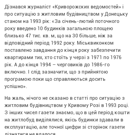
Дізнався журналіст «Криворожских ведомостей» і 
про ситуацію з житловим будівництвом у Донецьку 
станом на 1993 рік: «За січень-лютий поточного 
року введено 10 будинків загальною площею 
близько 47 тис. кв. м, що на 30 більше, ніж за 
відповідний період 1992 року. Міськвиконком 
поставлено завдання до кінця року забезпечити 
квартирами тих, хто стоїть у черзі з 1971 по 1976 
рік. А до кінця 1994 – черговиків до 1986-го 
включно. І слід зазначити, що з прийнятою 
програмою поки що справляються досить 
успішно». 
На жаль, нічого не сказано в статті про ситуацію з 
житловим будівництвом у Кривому Розі в 1993 році. 
З інших чисел газети знаємо, що в цей період кошти 
на житлобуд виділялися, якісь будинки здавали в 
експлуатацію, але точної цифри зі сторінок газети 
дізнатися не вдалося.