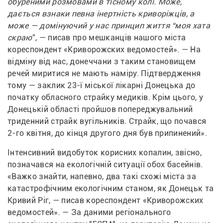
обуреними розмовами в тісному колі. Може, 
дається взнаки певна інертність криворіжців, а 
може — домінуючий у нас принцип життя “моя хата 
скраю
”, — писав про мешканців нашого міста 
кореспондент «Криворожских ведомостей». — На 
відміну від нас, донеччани з таким становищем 
речей миритися не мають наміру. Підтвердження 
тому — заклик 23-ї міської лікарні Донецька до 
початку обласного страйку медиків. Крім цього, у 
Донецькій області пройшов попереджувальний 
триденний страйк вугільників. Страйк, що почався 
2-го квітня, до кінця другого дня був припинений».
Інтенсивний видобуток корисних копалин, звісно, 
позначався на екологічній ситуації обох басейнів. 
«Важко знайти, напевно, два такі схожі міста за 
катастрофічним екологічним станом, як Донецьк та 
Кривий Ріг, — писав кореспондент «Криворожских 
ведомостей». — За даними регіонального 