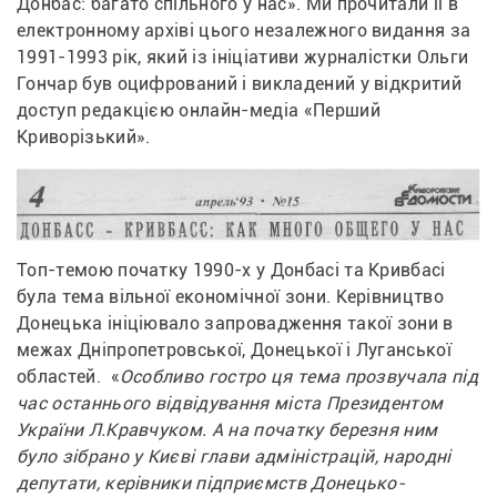
Донбас: багато спільного у нас». Ми прочитали її в 
електронному архіві цього незалежного видання за 
1991-1993 рік, який із ініціативи журналістки Ольги 
Гончар був оцифрований і викладений у відкритий 
доступ редакцією онлайн-медіа «Перший 
Криворізький». 
Топ-темою початку 1990-х у Донбасі та Кривбасі 
була тема вільної економічної зони. Керівництво 
Донецька ініціювало запровадження такої зони в 
межах Дніпропетровської, Донецької і Луганської 
областей.  «
Особливо гостро ця тема прозвучала під 
час останнього відвідування міста Президентом 
України Л.Кравчуком. А на початку березня ним 
було зібрано у Києві глави адміністрацій, народні 
депутати, керівники підприємств Донецько-