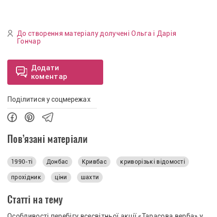
До створення матеріалу долучені Ольга і Дарія
Гончар
Додати
коментар
Поділитися у соцмережах
Пов’язані матеріали
1990-ті
Донбас
Кривбас
криворізькі відомості
прохідник
ціни
шахти
Статті на тему
Особливості перебігу всесвітньої акції «Тарасова верба» у