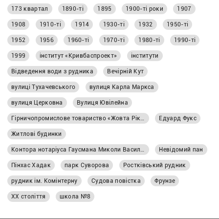
173 квартал
1890-ті
1895
1900-ті роки
1907
1908
1910-ті
1914
1930-ті
1932
1950-ті
1952
1956
1960-ті
1970-ті
1980-ті
1990-ті
1999
інститут «Кривбаспроект»
інститути
Відведення води з рудника
Вечірній Кут
вулиці Тухачевського
вулиця Карла Маркса
вулиця Церковна
Вулиця Ювілейна
Гірничопромислове товариство «Жовта Ріка»
Едуард Фукс
Житлові будинки
Контора нотаріуса Гаусмана Миколи Васильовича
Невідомий пан
Пінхас Хадак
парк Суворова
Ростківський рудник
рудник ім. Комінтерну
Судова повістка
Фрунзе
ХХ століття
школа №8