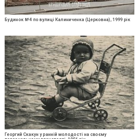
Будинок №4 по вулиці Калиниченка (Церковна), 1999 рік
Георгий Скакун у ранній молодості на своєму