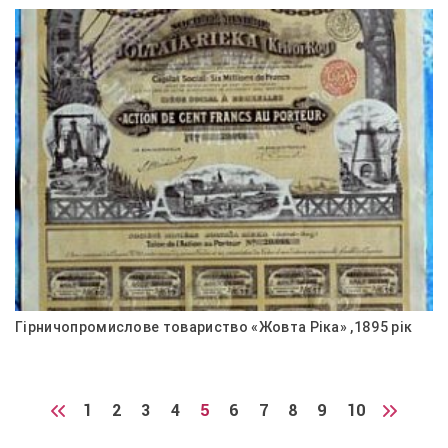
Гірничопромислове товариство «Жовта Ріка» ,1895 рік
1
2
3
4
5
6
7
8
9
10