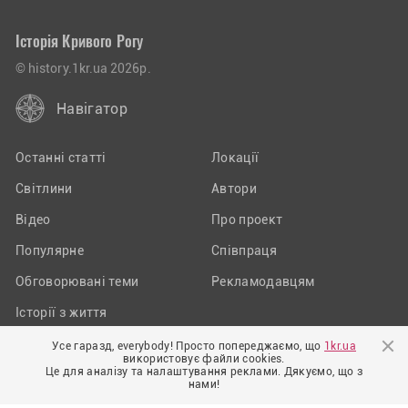
Історія Кривого Рогу
© history.1kr.ua 2026р.
Навігатор
Останні статті
Локації
Світлини
Автори
Відео
Про проект
Популярне
Співпраця
Обговорювані теми
Рекламодавцям
Історії з життя
Усе гаразд, everybody! Просто попереджаємо, що
1kr.ua
використовує файли cookies.
Приєднуйтеся до нас у соцмережах:
Це для аналізу та налаштування реклами. Дякуємо, що з
нами!