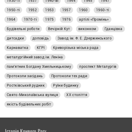
1930-ті
1937
1940-ві
1944
1945
1947
1950-ті
1952
1953
1957
1960
1960-ті
1964
1970-ті
1975
1976
артілі «Промінь»
Будівельні роботи
Вечірній Кут
виконком
Гданцівка
дитсадки
доповідь
Завод ім. Ф. Е. Дзержинського
Карнаватка
КГРІ
Криворізька міська рада
металургійний завод ім. Леніна
пам'ятник Богдану Хмельницькому
проспект Металургів
Протоколи засідань
Протоколи тех.ради
Ростківський рудник
Руїни будинку
Свято-Миколаївська вулиця
ХХ століття
якість будівельних робіт
Історія Кривого Рогу