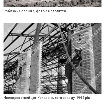
Робітниче селище, фото ХХ століття
Новопрокатний цех Криворізького заводу, 1944 рік