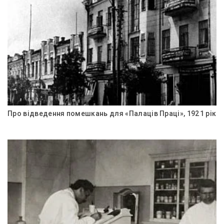
Про відведення помешкань для «Палаців Праці», 1921 рік