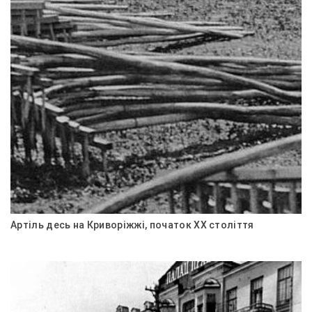
Артіль десь на Криворіжжі, початок ХХ століття