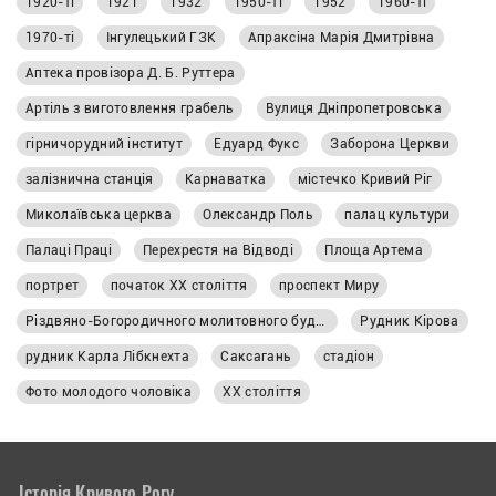
1920-ті
1921
1932
1950-ті
1952
1960-ті
1970-ті
Інгулецький ГЗК
Апраксіна Марія Дмитрівна
Аптека провізора Д. Б. Руттера
Артіль з виготовлення грабель
Вулиця Дніпропетровська
гірничорудний інститут
Едуард Фукс
Заборона Церкви
залізнична станція
Карнаватка
містечко Кривий Ріг
Миколаївська церква
Олександр Поль
палац культури
Палаці Праці
Перехрестя на Відводі
Площа Артема
портрет
початок XX століття
проспект Миру
Різдвяно-Богородичного молитовного будинку
Рудник Кірова
рудник Карла Лібкнехта
Саксагань
стадіон
Фото молодого чоловіка
ХХ століття
Історія Кривого Рогу