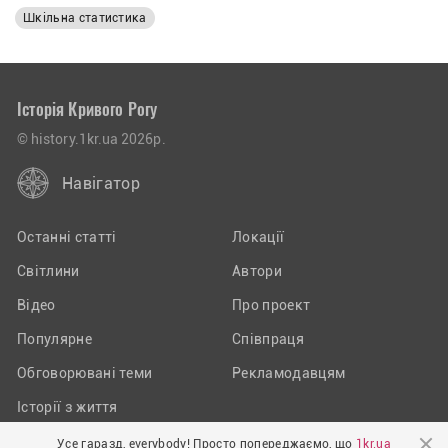
Шкільна статистика
Історія Кривого Рогу
© history.1kr.ua 2026р.
Навігатор
Останні статті
Локації
Світлини
Автори
Відео
Про проект
Популярне
Співпраця
Обговорювані теми
Рекламодавцям
Історії з життя
Усе гаразд, everybody! Просто попереджаємо, що
1kr.ua