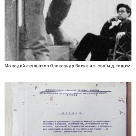
Молодий скульптор Олександр Васякін зі своїм дітищем