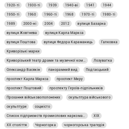
1920-ті
1930-ті
1939
1940-ві
1941
1944
1950-ті
1960
1960-ті
1968
1970-ті
1980-ті
1989
2000-ні
2004
2012
вулиця Базарна
вулиця Жовтнева
вулиця Карла Маркса
вулиця Поштова
вулиця Федора Караманиць
Галковка
Криворізькі марки
Криворізький театр драми та музичної комедії імені Т. Г. Шевченка
Лозуватка
Олександр Васякін
панорамний вид
Подгаєцький
проспект Карла Маркса
проспект Миру
проспект Поштовий
проспекту Героїв-підпільників
Прохання військовополонених
скульптура військового
скульптури
соцмісто
Список підприємств промислових наркоматів
ХІХ
ХХ століття
Чорногорка
чорногорська трагедія